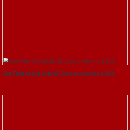
Cửa Thép Chống Cháy 2P 2 tay co thuy luc-a-SGD