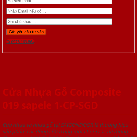
Gọi 0976.169.864
Cửa Nhựa Gỗ Composite
019 sapele 1-CP-SGD
Cửa nhựa và nhựa gỗ tại SAIGONDOOR là thương hiệu
sản phẩm các dòng cửa trong một chuỗi các hệ thống