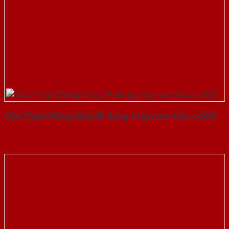
Cửa Thép Chống Cháy 2P dung 2 tay nam Cửa-a-SGD