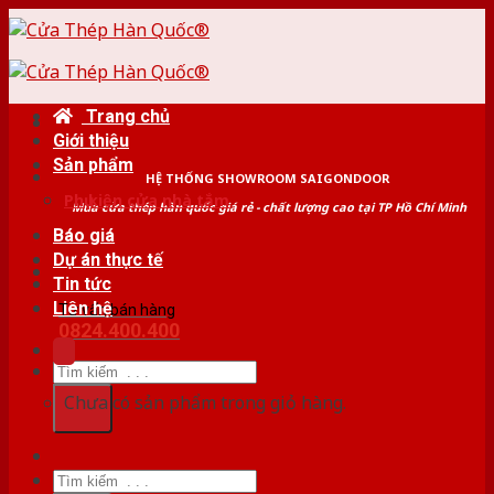
Skip
to
content
Trang chủ
Giới thiệu
Sản phẩm
HỆ THỐNG SHOWROOM SAIGONDOOR
Phụ kiện cửa nhà tắm
Mua cửa thép hàn quốc giá rẻ - chất lượng cao tại TP Hồ Chí Minh
Báo giá
Dự án thực tế
Tin tức
Liên hệ
Tư vấn bán hàng
0824.400.400
Tìm
kiếm:
Chưa có sản phẩm trong giỏ hàng.
Tìm