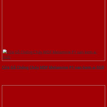
Cửa Gỗ Chống Cháy MDF Melamine P1 van kem-a-SGD