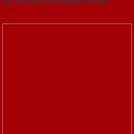
Cửa Thép Chống Cháy 2P tay nam Cửa-a-SGD