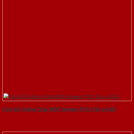
Cửa Gỗ Chống Cháy MDF Veneer P1G1 Sồi-a-SGD