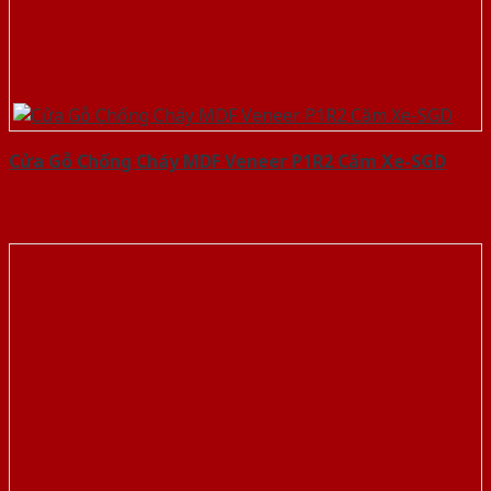
Cửa Gỗ Chống Cháy MDF Veneer P1R2 Căm Xe-SGD