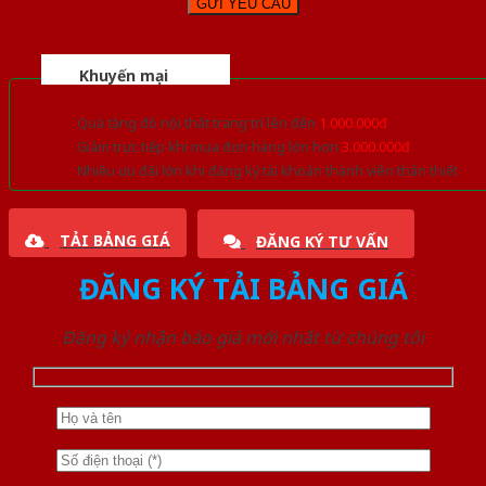
Khuyến mại
Quà tặng đồ nội thất trang trí lên đến
1.000.000đ
Giảm trực tiếp khi mua đơn hàng lớn hơn
3.000.000đ
Nhiều ưu đãi lớn khi đăng ký tài khoản thành viên thân thiết
TẢI BẢNG GIÁ
ĐĂNG KÝ TƯ VẤN
ĐĂNG KÝ TẢI BẢNG GIÁ
Đăng ký nhận báo giá mới nhất từ chúng tôi