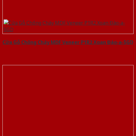
Cửa Gỗ Chống Cháy MDF Veneer P1R2 Xoan Đào-a-SGD