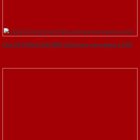
Cửa Gỗ Chống Cháy MDF Laminate van ngang-a-SGD