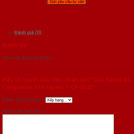
Đánh giá (0)
Đánh giá
Chưa có đánh giá nào.
Hãy là người đầu tiên nhận xét “Cửa Nhựa Gỗ
Composite 019 sapele 1-CP-SGD”
Đánh giá của bạn
*
Nhận xét của bạn
*