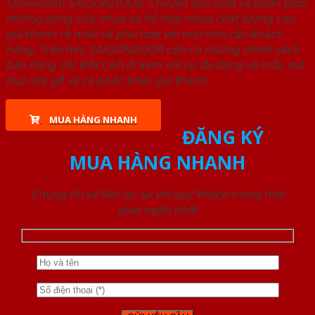
Showroom SAIGONDOOR. Chuyên sản xuất và phân phối
những dòng cửa nhựa và hỗ hợp nhựa chất lượng cao,
giá thành rẻ nhất và phù hợp với mọi nhu cầu khách
hàng. Trên hết, SAIGONDOOR còn có những chính sách
bán hàng ƯU ĐÃI CAO đi kèm với sự đa dạng về mẫu mã,
loại cửa gỗ và cả phân khúc giá thành.
MUA HÀNG NHANH
ĐĂNG KÝ
MUA HÀNG NHANH
Chúng tôi sẽ liên lạc lại với quý khách trong thời
gian ngắn nhất