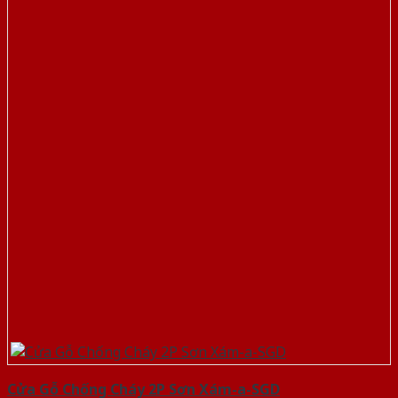
Cửa Gỗ Chống Cháy 2P Sơn Xám-a-SGD