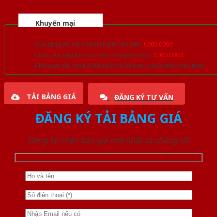
Khuyến mại
Quà tặng đồ nội thất trang trí lên đến
1.000.000đ
Giảm trực tiếp khi mua đơn hàng lớn hơn
3.000.000đ
Nhiều ưu đãi lớn khi đăng ký tài khoản thành viên thân thiết
TẢI BẢNG GIÁ
ĐĂNG KÝ TƯ VẤN
ĐĂNG KÝ TẢI BẢNG GIÁ
Đăng ký nhận báo giá mới nhất từ chúng tôi