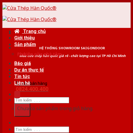
Skip
to
content
Trang chủ
Giới thiệu
Sản phẩm
HỆ THỐNG SHOWROOM SAIGONDOOR
Phụ kiện cửa nhà tắm
Mua cửa thép hàn quốc giá rẻ - chất lượng cao tại TP Hồ Chí Minh
Báo giá
Dự án thực tế
Tin tức
Liên hệ
Tư vấn bán hàng
0824.400.400
Tìm
kiếm:
Chưa có sản phẩm trong giỏ hàng.
Tìm