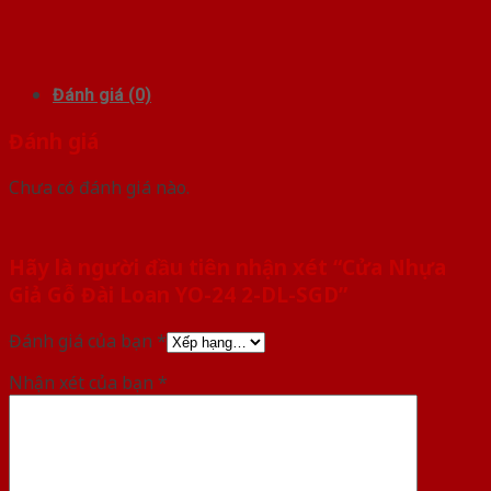
Đánh giá (0)
Đánh giá
Chưa có đánh giá nào.
Hãy là người đầu tiên nhận xét “Cửa Nhựa
Giả Gỗ Đài Loan YO-24 2-DL-SGD”
Đánh giá của bạn
*
Nhận xét của bạn
*