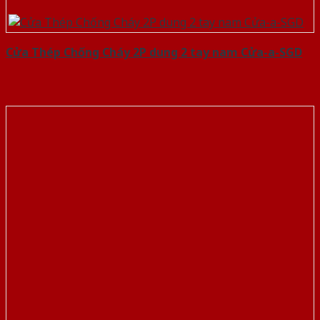
Cửa Thép Chống Cháy 2P dung 2 tay nam Cửa-a-SGD