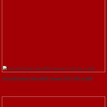
Cửa Gỗ Chống Cháy MDF Veneer P1G1 Sồi-a-SGD