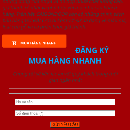
những dòng cửa nhựa và hỗ hợp nhựa chất lượng cao,
giá thành rẻ nhất và phù hợp với mọi nhu cầu khách
hàng. Trên hết, SAIGONDOOR còn có những chính sách
bán hàng ƯU ĐÃI CAO đi kèm với sự đa dạng về mẫu mã,
loại cửa gỗ và cả phân khúc giá thành.
MUA HÀNG NHANH
ĐĂNG KÝ
MUA HÀNG NHANH
Chúng tôi sẽ liên lạc lại với quý khách trong thời
gian ngắn nhất