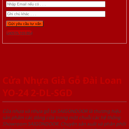
Gọi 0976.169.864
Cửa Nhựa Giả Gỗ Đài Loan
YO-24 2-DL-SGD
Cửa nhựa và nhựa gỗ tại SAIGONDOOR là thương hiệu
sản phẩm các dòng cửa trong một chuỗi các hệ thống
Showroom SAIGONDOOR. Chuyên sản xuất và phân phối