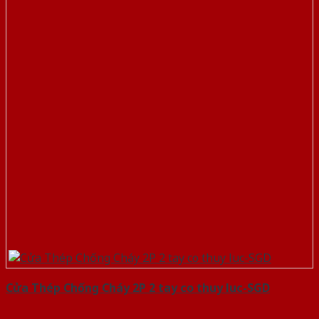
Cửa Thép Chống Cháy 2P 2 tay co thuy luc-SGD