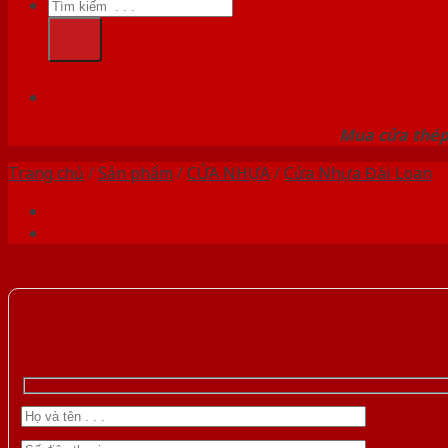
Tìm
kiếm:
HỆ
Mua cửa thép 
Trang chủ
/
Sản phẩm
/
CỬA NHỰA
/
Cửa Nhựa Đài Loan