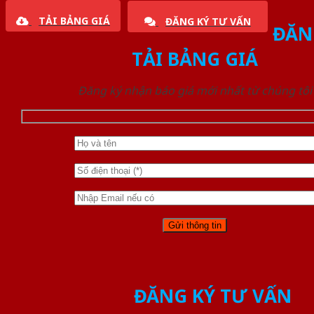
TẢI BẢNG GIÁ
ĐĂNG KÝ TƯ VẤN
ĐĂN
TẢI BẢNG GIÁ
Đăng ký nhận báo giá mới nhất từ chúng tôi
ĐĂNG KÝ TƯ VẤN