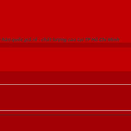
 THỐNG SHOWROOM SAIGONDOOR
hàn quốc giá rẻ - chất lượng cao tại TP Hồ Chí Minh