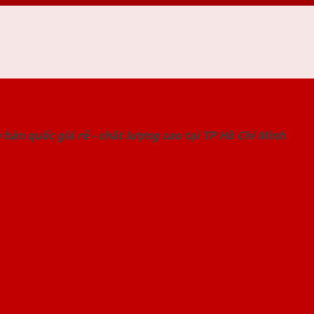
 THỐNG SHOWROOM SAIGONDOOR
hàn quốc giá rẻ - chất lượng cao tại TP Hồ Chí Minh