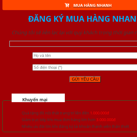
MUA HÀNG NHANH
ĐĂNG KÝ MUA HÀNG NHAN
Chúng tôi sẽ liên lạc lại với quý khách trong thời gian
Khuyến mại
Quà tặng đồ nội thất trang trí lên đến
1.000.000đ
Giảm trực tiếp khi mua đơn hàng lớn hơn
3.000.000đ
Nhiều ưu đãi lớn khi đăng ký tài khoản thành viên thân thiết