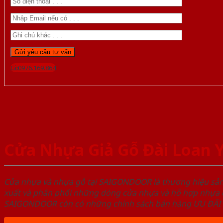
Gọi 0976.169.864
Cửa Nhựa Giả Gỗ Đài Loan 
Cửa nhựa và nhựa gỗ tại SAIGONDOOR là thương hiệu s
xuất và phân phối những dòng cửa nhựa và hỗ hợp nhựa ch
SAIGONDOOR còn có những chính sách bán hàng ƯU ĐÃI CAO