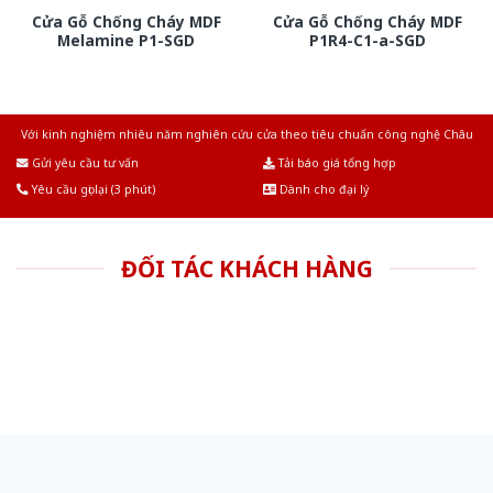
Cửa Gỗ Chống Cháy MDF
Cửa Gỗ Chống Cháy MDF
Melamine P1-SGD
P1R4-C1-a-SGD
Với kinh nghiệm nhiêu năm nghiên cứu cửa theo tiêu chuẩn công nghệ Châu
Âu.Chúng tôi tự tin là nhà sản xuất & cung cấp hàng đầu tại Việt Nam!
Gửi yêu cầu tư vấn
Tải báo giá tổng hợp
Yêu cầu gọi lại (3 phút)
Dành cho đại lý
ĐỐI TÁC KHÁCH HÀNG