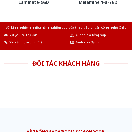
Laminate-SGD
Melamine 1-a-SGD
Với kinh nghiệm nhiêu năm nghiên cứu cửa theo tiêu chuẩn công nghệ Châu
Âu.Chúng tôi tự tin là nhà sản xuất & cung cấp hàng đầu tại Việt Nam!
Gửi yêu cầu tư vấn
Tải báo giá tổng hợp
Yêu cầu gọi lại (3 phút)
Dành cho đại lý
ĐỐI TÁC KHÁCH HÀNG
HỆ THỐNG SHOWROOM SAIGONDOOR