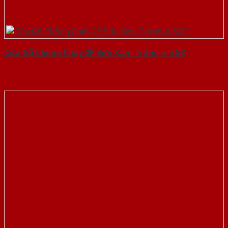
Cửa Gỗ Chống Cháy 2P Sơn Xám Trắng-a-SGD