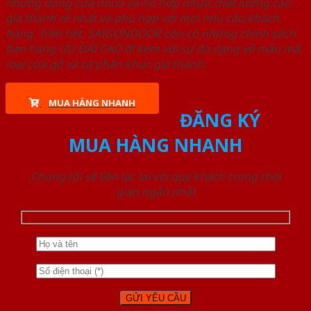
những dòng cửa nhựa và hỗ hợp nhựa chất lượng cao,
giá thành rẻ nhất và phù hợp với mọi nhu cầu khách
hàng. Trên hết, SAIGONDOOR còn có những chính sách
bán hàng ƯU ĐÃI CAO đi kèm với sự đa dạng về mẫu mã,
loại cửa gỗ và cả phân khúc giá thành.
MUA HÀNG NHANH
ĐĂNG KÝ
MUA HÀNG NHANH
Chúng tôi sẽ liên lạc lại với quý khách trong thời
gian ngắn nhất