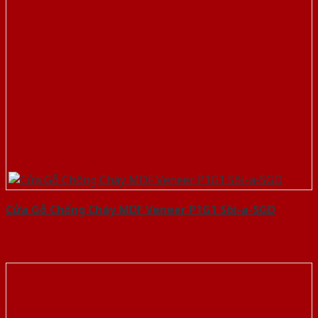
Cửa Gỗ Chống Cháy MDF Veneer P1G1 Sồi-a-SGD