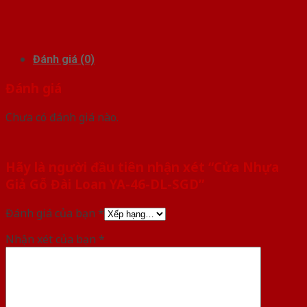
Đánh giá (0)
Đánh giá
Chưa có đánh giá nào.
Hãy là người đầu tiên nhận xét “Cửa Nhựa
Giả Gỗ Đài Loan YA-46-DL-SGD”
Đánh giá của bạn
*
Nhận xét của bạn
*