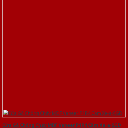
Cửa Gỗ Chống Cháy MDF Veneer P1R4 Căm Xe-a-SGD