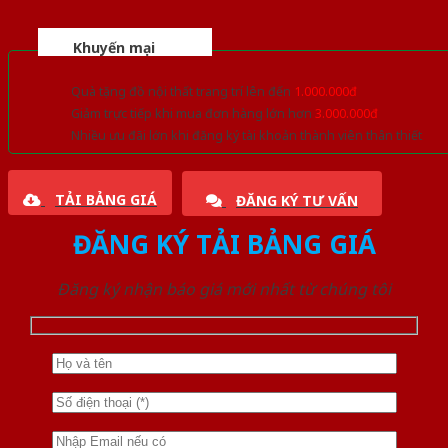
Khuyến mại
Quà tặng đồ nội thất trang trí lên đến
1.000.000đ
Giảm trực tiếp khi mua đơn hàng lớn hơn
3.000.000đ
Nhiều ưu đãi lớn khi đăng ký tài khoản thành viên thân thiết
TẢI BẢNG GIÁ
ĐĂNG KÝ TƯ VẤN
ĐĂNG KÝ TẢI BẢNG GIÁ
Đăng ký nhận báo giá mới nhất từ chúng tôi