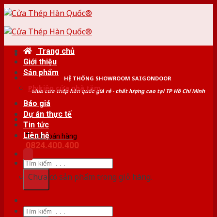
Skip
to
content
Trang chủ
Giới thiệu
Sản phẩm
HỆ THỐNG SHOWROOM SAIGONDOOR
Phụ kiện cửa nhà tắm
Mua cửa thép hàn quốc giá rẻ - chất lượng cao tại TP Hồ Chí Minh
Báo giá
Dự án thực tế
Tin tức
Liên hệ
Tư vấn bán hàng
0824.400.400
Tìm
kiếm:
Chưa có sản phẩm trong giỏ hàng.
Tìm