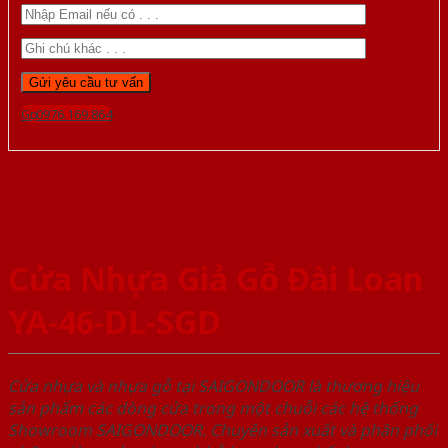
Gọi 0976.169.864
Cửa Nhựa Giả Gỗ Đài Loan
YA-46-DL-SGD
Cửa nhựa và nhựa gỗ tại SAIGONDOOR là thương hiệu
sản phẩm các dòng cửa trong một chuỗi các hệ thống
Showroom SAIGONDOOR. Chuyên sản xuất và phân phối