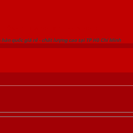
 THỐNG SHOWROOM SAIGONDOOR
hàn quốc giá rẻ - chất lượng cao tại TP Hồ Chí Minh