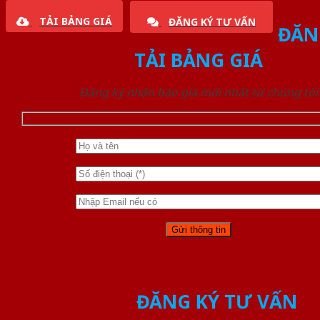
TẢI BẢNG GIÁ
ĐĂNG KÝ TƯ VẤN
ĐĂN
TẢI BẢNG GIÁ
Đăng ký nhận báo giá mới nhất từ chúng tôi
ĐĂNG KÝ TƯ VẤN