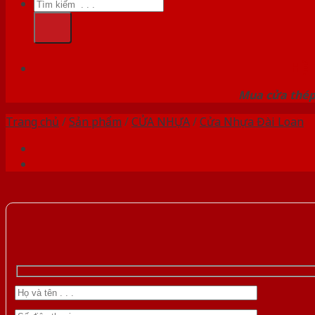
Tìm
kiếm:
HỆ
Mua cửa thép 
Trang chủ
/
Sản phẩm
/
CỬA NHỰA
/
Cửa Nhựa Đài Loan