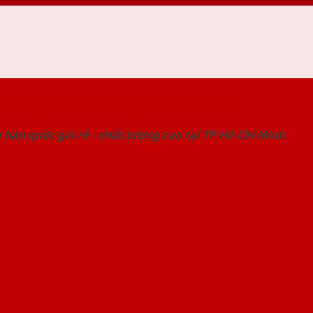
 THỐNG SHOWROOM SAIGONDOOR
hàn quốc giá rẻ - chất lượng cao tại TP Hồ Chí Minh