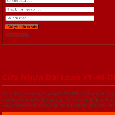
Gọi 0976.169.864
Cửa Nhựa Đài Loan YY-46-D
Cửa nhựa và nhựa gỗ tại SAIGONDOOR là thương hiệu s
xuất và phân phối những dòng cửa nhựa và hỗ hợp nhựa ch
SAIGONDOOR còn có những chính sách bán hàng ƯU ĐÃI CAO