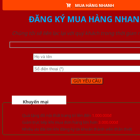
MUA HÀNG NHANH
ĐĂNG KÝ MUA HÀNG NHAN
Chúng tôi sẽ liên lạc lại với quý khách trong thời gian
Khuyến mại
Quà tặng đồ nội thất trang trí lên đến
1.000.000đ
Giảm trực tiếp khi mua đơn hàng lớn hơn
3.000.000đ
Nhiều ưu đãi lớn khi đăng ký tài khoản thành viên thân thiết