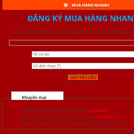
MUA HÀNG NHANH
ĐĂNG KÝ MUA HÀNG NHAN
Chúng tôi sẽ liên lạc lại với quý khách trong thời gian
Khuyến mại
Quà tặng đồ nội thất trang trí lên đến
1.000.000đ
Giảm trực tiếp khi mua đơn hàng lớn hơn
3.000.000đ
Nhiều ưu đãi lớn khi đăng ký tài khoản thành viên thân thiết