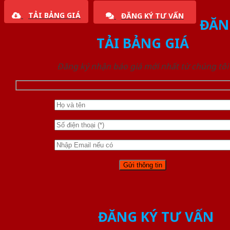
TẢI BẢNG GIÁ
ĐĂNG KÝ TƯ VẤN
ĐĂN
TẢI BẢNG GIÁ
Đăng ký nhận báo giá mới nhất từ chúng tôi
ĐĂNG KÝ TƯ VẤN