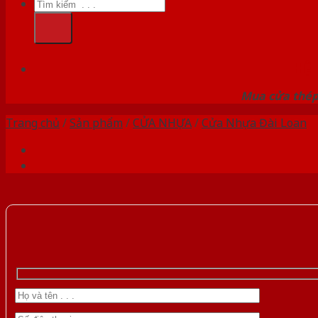
Tìm
kiếm:
HỆ
Mua cửa thép 
Trang chủ
/
Sản phẩm
/
CỬA NHỰA
/
Cửa Nhựa Đài Loan