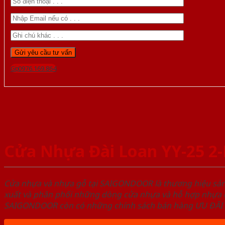
Gọi 0976.169.864
Cửa Nhựa Đài Loan YY-25 2
Cửa nhựa và nhựa gỗ tại SAIGONDOOR là thương hiệu s
xuất và phân phối những dòng cửa nhựa và hỗ hợp nhựa ch
SAIGONDOOR còn có những chính sách bán hàng ƯU ĐÃI CAO