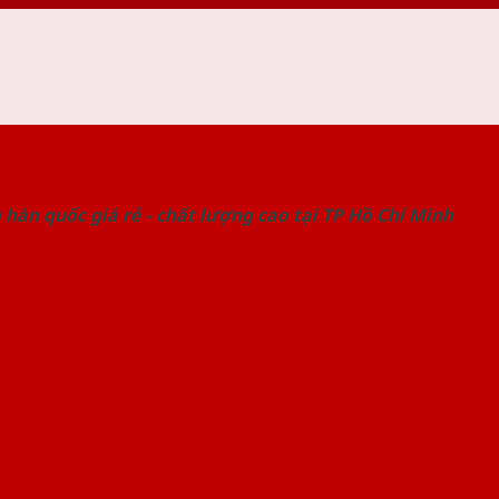
 THỐNG SHOWROOM SAIGONDOOR
hàn quốc giá rẻ - chất lượng cao tại TP Hồ Chí Minh