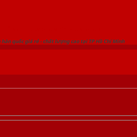
 THỐNG SHOWROOM SAIGONDOOR
hàn quốc giá rẻ - chất lượng cao tại TP Hồ Chí Minh