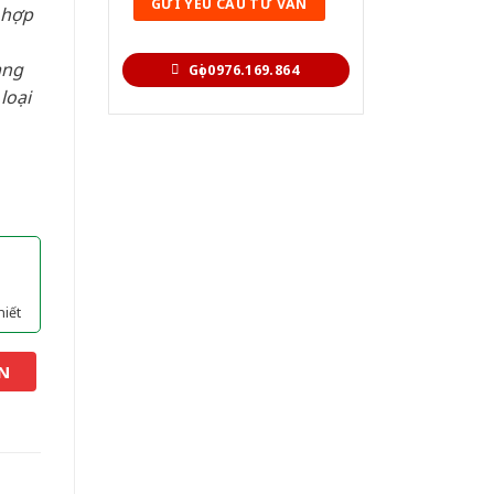
 hợp
àng
Gọi 0976.169.864
loại
hiết
N