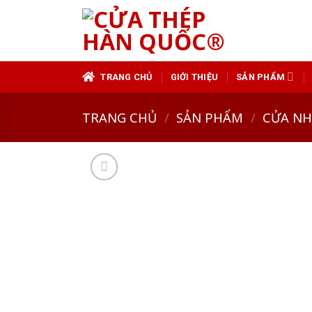
Skip
to
content
TRANG CHỦ
GIỚI THIỆU
SẢN PHẨM
TRANG CHỦ
/
SẢN PHẨM
/
CỬA N