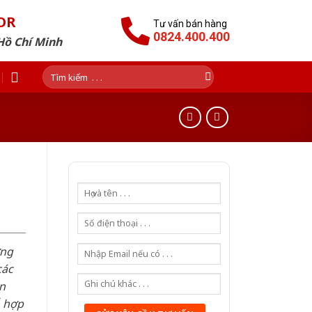
OR
Tư vấn bán hàng
0824.400.400
Hồ Chí Minh
Tìm
kiếm:
ơng
các
n
ỗ hợp