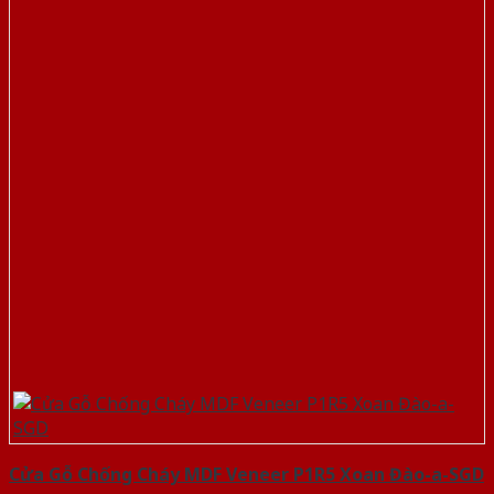
Cửa Gỗ Chống Cháy MDF Veneer P1R5 Xoan Đào-a-SGD