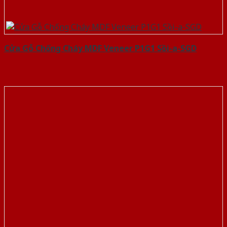
Cửa Gỗ Chống Cháy MDF Veneer P1G1 Sồi-a-SGD