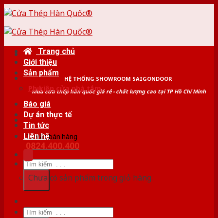
Skip
to
content
Trang chủ
Giới thiệu
Sản phẩm
HỆ THỐNG SHOWROOM SAIGONDOOR
Phụ kiện cửa nhà tắm
Mua cửa thép hàn quốc giá rẻ - chất lượng cao tại TP Hồ Chí Minh
Báo giá
Dự án thực tế
Tin tức
Liên hệ
Tư vấn bán hàng
0824.400.400
Tìm
kiếm:
Chưa có sản phẩm trong giỏ hàng.
Tìm