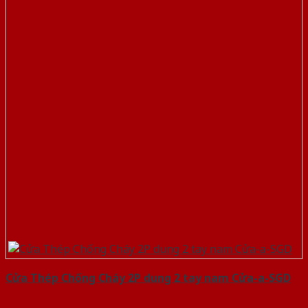
Cửa Thép Chống Cháy 2P dung 2 tay nam Cửa-a-SGD