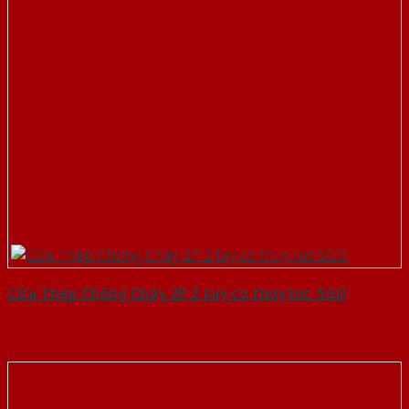
Cửa Thép Chống Cháy 2P 2 tay co thuy luc-SGD