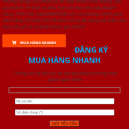
những dòng cửa nhựa và hỗ hợp nhựa chất lượng cao,
giá thành rẻ nhất và phù hợp với mọi nhu cầu khách
hàng. Trên hết, SAIGONDOOR còn có những chính sách
bán hàng ƯU ĐÃI CAO đi kèm với sự đa dạng về mẫu mã,
loại cửa gỗ và cả phân khúc giá thành.
MUA HÀNG NHANH
ĐĂNG KÝ
MUA HÀNG NHANH
Chúng tôi sẽ liên lạc lại với quý khách trong thời
gian ngắn nhất