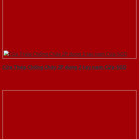
Cửa Thép Chống Cháy 2P dung 2 tay nam Cửa-SGD