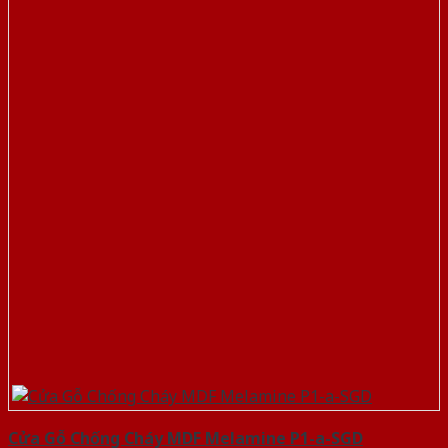
Cửa Gỗ Chống Cháy MDF Melamine P1-a-SGD