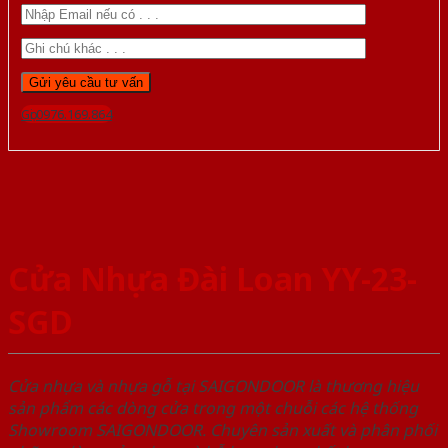
Gọi 0976.169.864
Cửa Nhựa Đài Loan YY-23-
SGD
Cửa nhựa và nhựa gỗ tại SAIGONDOOR là thương hiệu
sản phẩm các dòng cửa trong một chuỗi các hệ thống
Showroom SAIGONDOOR. Chuyên sản xuất và phân phối