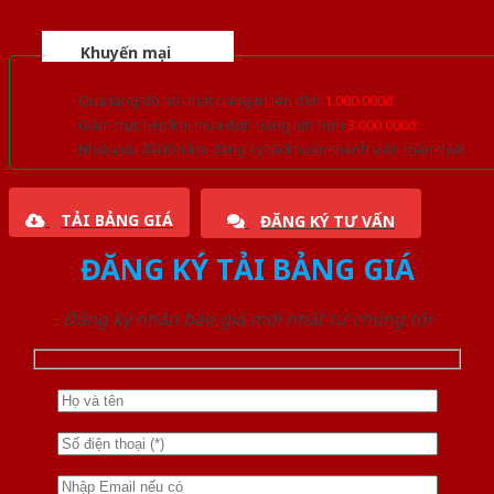
Khuyến mại
Quà tặng đồ nội thất trang trí lên đến
1.000.000đ
Giảm trực tiếp khi mua đơn hàng lớn hơn
3.000.000đ
Nhiều ưu đãi lớn khi đăng ký tài khoản thành viên thân thiết
TẢI BẢNG GIÁ
ĐĂNG KÝ TƯ VẤN
ĐĂNG KÝ TẢI BẢNG GIÁ
Đăng ký nhận báo giá mới nhất từ chúng tôi