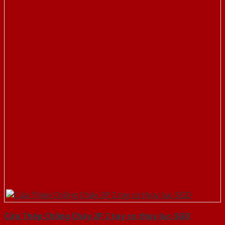
Cửa Thép Chống Cháy 2P 2 tay co thuy luc-SGD