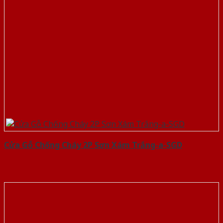
Cửa Gỗ Chống Cháy 2P Sơn Xám Trắng-a-SGD