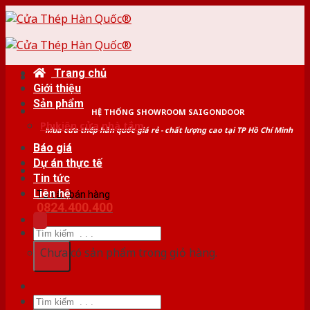
Skip
to
content
Trang chủ
Giới thiệu
Sản phẩm
HỆ THỐNG SHOWROOM SAIGONDOOR
Phụ kiện cửa nhà tắm
Mua cửa thép hàn quốc giá rẻ - chất lượng cao tại TP Hồ Chí Minh
Báo giá
Dự án thực tế
Tin tức
Liên hệ
Tư vấn bán hàng
0824.400.400
Tìm
kiếm:
Chưa có sản phẩm trong giỏ hàng.
Tìm