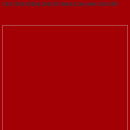
Cửa Thép Chống Cháy 2P dung 2 tay nam Cửa-SGD