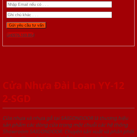
Gọi 0976.169.864
Cửa Nhựa Đài Loan YY-12
2-SGD
Cửa nhựa và nhựa gỗ tại SAIGONDOOR là thương hiệu
sản phẩm các dòng cửa trong một chuỗi các hệ thống
Showroom SAIGONDOOR. Chuyên sản xuất và phân phối