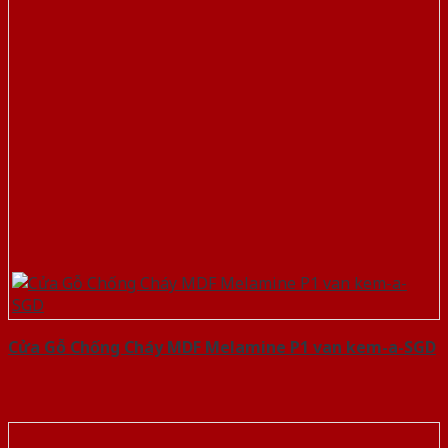
Cửa Gỗ Chống Cháy MDF Melamine P1 van kem-a-SGD