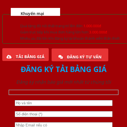
Khuyến mại
Quà tặng đồ nội thất trang trí lên đến
1.000.000đ
Giảm trực tiếp khi mua đơn hàng lớn hơn
3.000.000đ
Nhiều ưu đãi lớn khi đăng ký tài khoản thành viên thân thiết
TẢI BẢNG GIÁ
ĐĂNG KÝ TƯ VẤN
ĐĂNG KÝ TẢI BẢNG GIÁ
Đăng ký nhận báo giá mới nhất từ chúng tôi