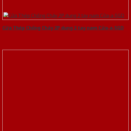
Cửa Thép Chống Cháy 2P dung 2 tay nam Cửa-a-SGD