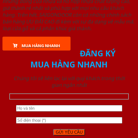
những dòng cửa nhựa và hỗ hợp nhựa chất lượng cao,
giá thành rẻ nhất và phù hợp với mọi nhu cầu khách
hàng. Trên hết, SAIGONDOOR còn có những chính sách
bán hàng ƯU ĐÃI CAO đi kèm với sự đa dạng về mẫu mã,
loại cửa gỗ và cả phân khúc giá thành.
MUA HÀNG NHANH
ĐĂNG KÝ
MUA HÀNG NHANH
Chúng tôi sẽ liên lạc lại với quý khách trong thời
gian ngắn nhất