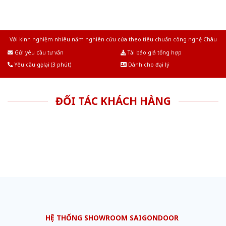
Với kinh nghiệm nhiêu năm nghiên cứu cửa theo tiêu chuẩn công nghệ Châu
Âu.Chúng tôi tự tin là nhà sản xuất & cung cấp hàng đầu tại Việt Nam!
Gửi yêu cầu tư vấn
Tải báo giá tổng hợp
Yêu cầu gọi lại (3 phút)
Dành cho đại lý
ĐỐI TÁC KHÁCH HÀNG
HỆ THỐNG SHOWROOM SAIGONDOOR