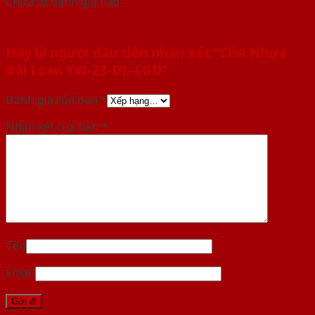
Chưa có đánh giá nào.
Hãy là người đầu tiên nhận xét “Cửa Nhựa
Đài Loan YW-23-DL-SGD”
Đánh giá của bạn
*
Nhận xét của bạn
*
Tên
Email