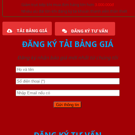
Giảm trực tiếp khi mua đơn hàng lớn hơn
3.000.000đ
Nhiều ưu đãi lớn khi đăng ký tài khoản thành viên thân thiết
TẢI BẢNG GIÁ
ĐĂNG KÝ TƯ VẤN
ĐĂNG KÝ TẢI BẢNG GIÁ
Đăng ký nhận báo giá mới nhất từ chúng tôi