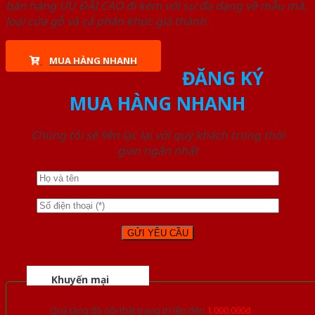
bán hàng ƯU ĐÃI CAO đi kèm với sự đa dạng về mẫu mã,
loại cửa gỗ và cả phân khúc giá thành.
MUA HÀNG NHANH
ĐĂNG KÝ
MUA HÀNG NHANH
Chúng tôi sẽ liên lạc lại với quý khách trong thời
gian ngắn nhất
Khuyến mại
Quà tặng đồ nội thất trang trí lên đến
1.000.000đ