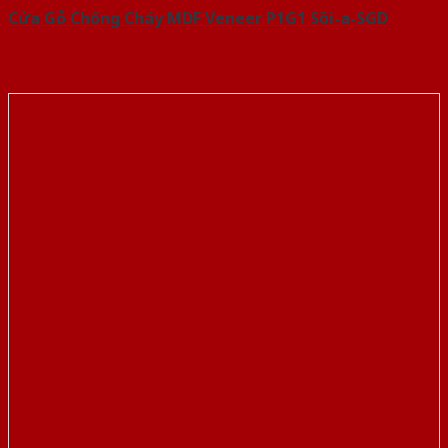
Cửa Gỗ Chống Cháy MDF Veneer P1G1 Sồi-a-SGD