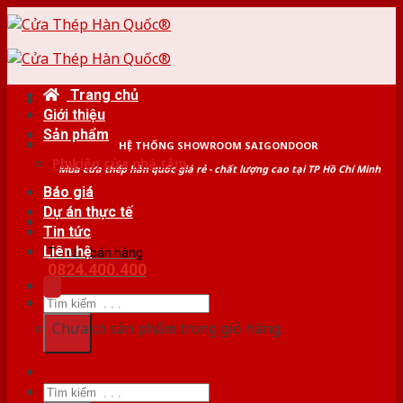
Skip
to
content
Trang chủ
Giới thiệu
Sản phẩm
HỆ THỐNG SHOWROOM SAIGONDOOR
Phụ kiện cửa nhà tắm
Mua cửa thép hàn quốc giá rẻ - chất lượng cao tại TP Hồ Chí Minh
Báo giá
Dự án thực tế
Tin tức
Liên hệ
Tư vấn bán hàng
0824.400.400
Tìm
kiếm:
Chưa có sản phẩm trong giỏ hàng.
Tìm