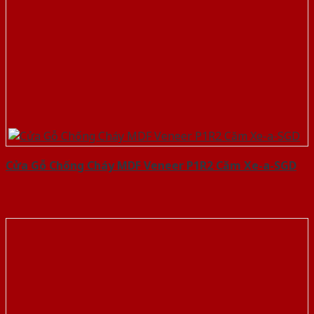
Cửa Gỗ Chống Cháy MDF Veneer P1R2 Căm Xe-a-SGD