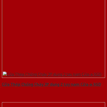
Cửa Thép Chống Cháy 2P dung 2 tay nam Cửa-a-SGD