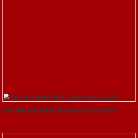
Cửa Thép Chống Cháy 2P 2 tay co thuy luc-SGD