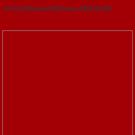
Cửa Gỗ Chống Cháy MDF Veneer P1G1 Sồi-SGD