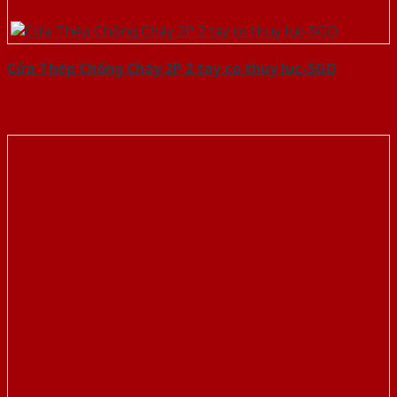
Cửa Thép Chống Cháy 2P 2 tay co thuy luc-SGD