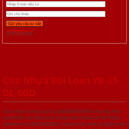
Gọi 0976.169.864
Cửa Nhựa Đài Loan YB-25-
DL-SGD
Cửa nhựa và nhựa gỗ tại SAIGONDOOR là thương hiệu
sản phẩm các dòng cửa trong một chuỗi các hệ thống
Showroom SAIGONDOOR. Chuyên sản xuất và phân phối