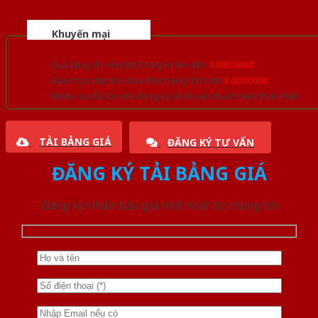
Khuyến mại
Quà tặng đồ nội thất trang trí lên đến
1.000.000đ
Giảm trực tiếp khi mua đơn hàng lớn hơn
3.000.000đ
Nhiều ưu đãi lớn khi đăng ký tài khoản thành viên thân thiết
TẢI BẢNG GIÁ
ĐĂNG KÝ TƯ VẤN
ĐĂNG KÝ TẢI BẢNG GIÁ
Đăng ký nhận báo giá mới nhất từ chúng tôi