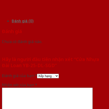
Đánh giá (0)
Đánh giá
Chưa có đánh giá nào.
Hãy là người đầu tiên nhận xét “Cửa Nhựa
Đài Loan YB-25-DL-SGD”
Đánh giá của bạn
*
Nhận xét của bạn
*