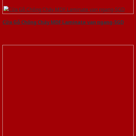
Cửa Gỗ Chống Cháy MDF Laminate van ngang-SGD