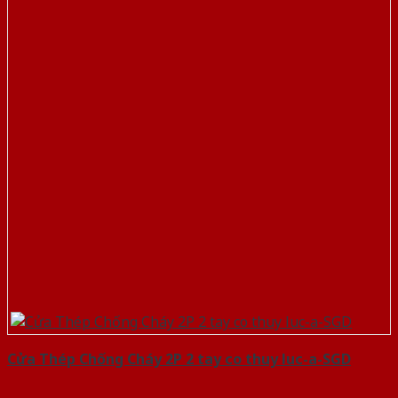
Cửa Thép Chống Cháy 2P 2 tay co thuy luc-a-SGD