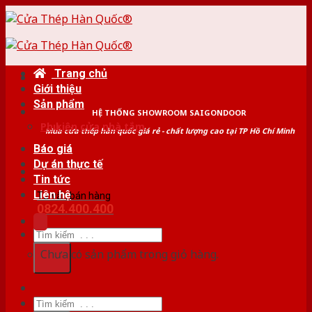
Skip
to
content
Trang chủ
Giới thiệu
Sản phẩm
HỆ THỐNG SHOWROOM SAIGONDOOR
Phụ kiện cửa nhà tắm
Mua cửa thép hàn quốc giá rẻ - chất lượng cao tại TP Hồ Chí Minh
Báo giá
Dự án thực tế
Tin tức
Liên hệ
Tư vấn bán hàng
0824.400.400
Tìm
kiếm:
Chưa có sản phẩm trong giỏ hàng.
Tìm