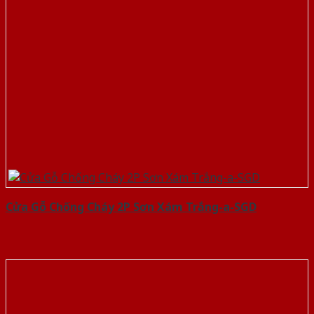
Cửa Gỗ Chống Cháy 2P Sơn Xám Trắng-a-SGD