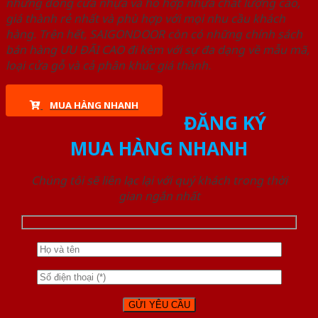
những dòng cửa nhựa và hỗ hợp nhựa chất lượng cao,
giá thành rẻ nhất và phù hợp với mọi nhu cầu khách
hàng. Trên hết, SAIGONDOOR còn có những chính sách
bán hàng ƯU ĐÃI CAO đi kèm với sự đa dạng về mẫu mã,
loại cửa gỗ và cả phân khúc giá thành.
MUA HÀNG NHANH
ĐĂNG KÝ
MUA HÀNG NHANH
Chúng tôi sẽ liên lạc lại với quý khách trong thời
gian ngắn nhất