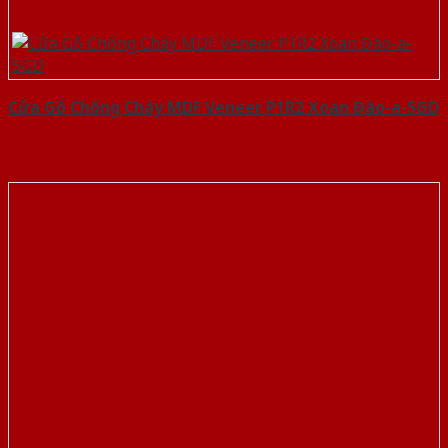
Cửa Gỗ Chống Cháy MDF Veneer P1R2 Xoan Đào-a-SGD