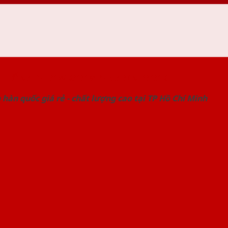
 THỐNG SHOWROOM SAIGONDOOR
hàn quốc giá rẻ - chất lượng cao tại TP Hồ Chí Minh