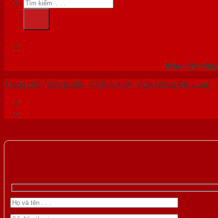
Tìm
kiếm:
HỆ
Mua cửa thép 
Trang chủ
/
Sản phẩm
/
CỬA NHỰA
/
Cửa Nhựa Đài Loan