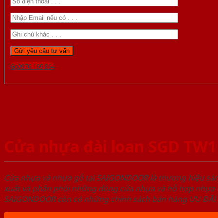
Gọi 0976.169.864
Cửa nhựa đài loan SGD TW1
Cửa nhựa và nhựa gỗ tại SAIGONDOOR là thương hiệu s
xuất và phân phối những dòng cửa nhựa và hỗ hợp nhựa ch
SAIGONDOOR còn có những chính sách bán hàng ƯU ĐÃI CAO