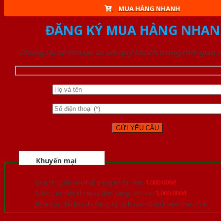
MUA HÀNG NHANH
ĐĂNG KÝ MUA HÀNG NHAN
Chúng tôi sẽ liên lạc lại với quý khách trong thời gian
Khuyến mại
Quà tặng đồ nội thất trang trí lên đến
1.000.000đ
Giảm trực tiếp khi mua đơn hàng lớn hơn
3.000.000đ
Nhiều ưu đãi lớn khi đăng ký tài khoản thành viên thân thiết