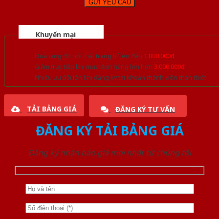
Khuyến mại
Quà tặng đồ nội thất trang trí lên đến
1.000.000đ
Giảm trực tiếp khi mua đơn hàng lớn hơn
3.000.000đ
Nhiều ưu đãi lớn khi đăng ký tài khoản thành viên thân thiết
TẢI BẢNG GIÁ
ĐĂNG KÝ TƯ VẤN
ĐĂNG KÝ TẢI BẢNG GIÁ
Đăng ký nhận báo giá mới nhất từ chúng tôi