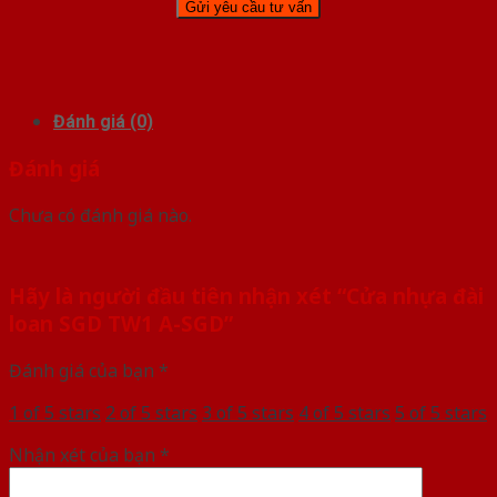
Đánh giá (0)
Đánh giá
Chưa có đánh giá nào.
Hãy là người đầu tiên nhận xét “Cửa nhựa đài
loan SGD TW1 A-SGD”
Đánh giá của bạn
*
1 of 5 stars
2 of 5 stars
3 of 5 stars
4 of 5 stars
5 of 5 stars
Nhận xét của bạn
*