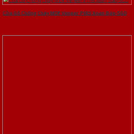
Cửa Gỗ Chống Cháy MDF Veneer P1R5 Xoan Đào-SGD