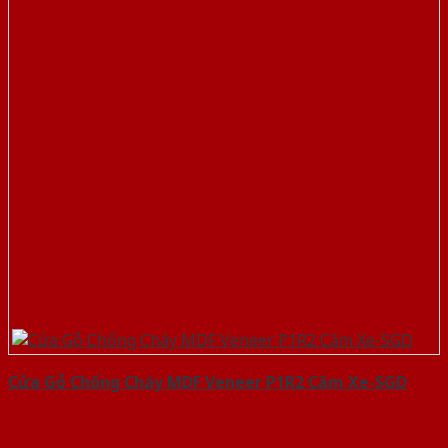
Cửa Gỗ Chống Cháy MDF Veneer P1R2 Căm Xe-SGD