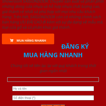
Showroom SAIGONDOOR. Chuyên sản xuất và phân phối
những dòng cửa nhựa và hỗ hợp nhựa chất lượng cao,
giá thành rẻ nhất và phù hợp với mọi nhu cầu khách
hàng. Trên hết, SAIGONDOOR còn có những chính sách
bán hàng ƯU ĐÃI CAO đi kèm với sự đa dạng về mẫu mã,
loại cửa gỗ và cả phân khúc giá thành.
MUA HÀNG NHANH
ĐĂNG KÝ
MUA HÀNG NHANH
Chúng tôi sẽ liên lạc lại với quý khách trong thời
gian ngắn nhất