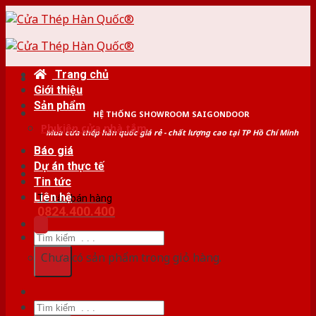
Skip
to
content
Trang chủ
Giới thiệu
Sản phẩm
HỆ THỐNG SHOWROOM SAIGONDOOR
Phụ kiện cửa nhà tắm
Mua cửa thép hàn quốc giá rẻ - chất lượng cao tại TP Hồ Chí Minh
Báo giá
Dự án thực tế
Tin tức
Liên hệ
Tư vấn bán hàng
0824.400.400
Tìm
kiếm:
Chưa có sản phẩm trong giỏ hàng.
Tìm