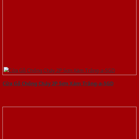
Cửa Gỗ Chống Cháy 2P Sơn Xám Trắng-a-SGD