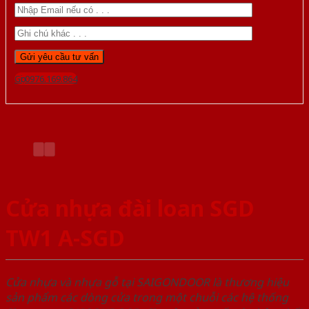
Gọi 0976.169.864
Cửa nhựa đài loan SGD
TW1 A-SGD
Cửa nhựa và nhựa gỗ tại SAIGONDOOR là thương hiệu
sản phẩm các dòng cửa trong một chuỗi các hệ thống