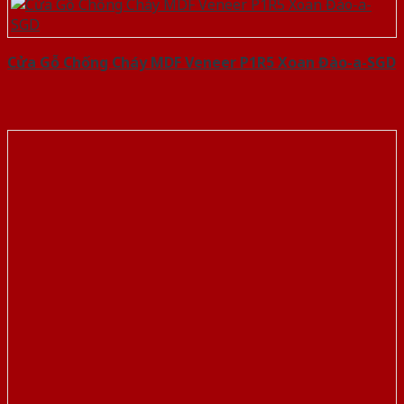
Cửa Gỗ Chống Cháy MDF Veneer P1R5 Xoan Đào-a-SGD