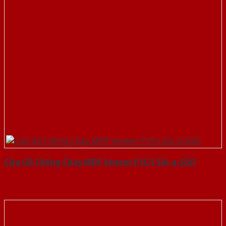
Cửa Gỗ Chống Cháy MDF Veneer P1G1 Sồi-a-SGD