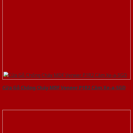
Cửa Gỗ Chống Cháy MDF Veneer P1R2 Căm Xe-a-SGD