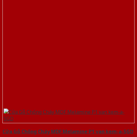
Cửa Gỗ Chống Cháy MDF Melamine P1 van kem-a-SGD