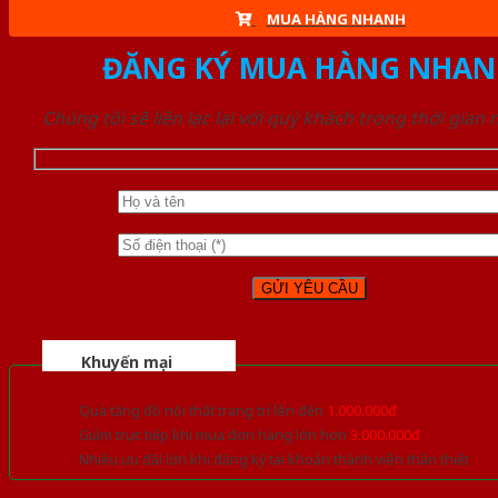
MUA HÀNG NHANH
ĐĂNG KÝ MUA HÀNG NHAN
Chúng tôi sẽ liên lạc lại với quý khách trong thời gian
Khuyến mại
Quà tặng đồ nội thất trang trí lên đến
1.000.000đ
Giảm trực tiếp khi mua đơn hàng lớn hơn
3.000.000đ
Nhiều ưu đãi lớn khi đăng ký tài khoản thành viên thân thiết