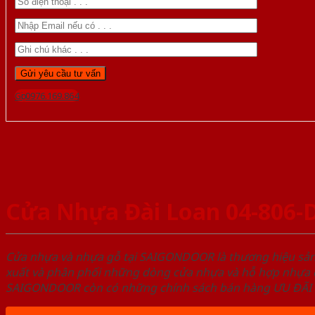
Gọi 0976.169.864
Cửa Nhựa Đài Loan 04-806-
Cửa nhựa và nhựa gỗ tại SAIGONDOOR là thương hiệu s
xuất và phân phối những dòng cửa nhựa và hỗ hợp nhựa ch
SAIGONDOOR còn có những chính sách bán hàng ƯU ĐÃI CAO