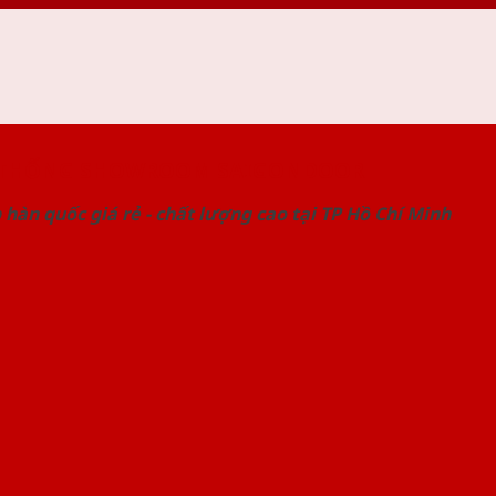
 THỐNG SHOWROOM SAIGONDOOR
hàn quốc giá rẻ - chất lượng cao tại TP Hồ Chí Minh