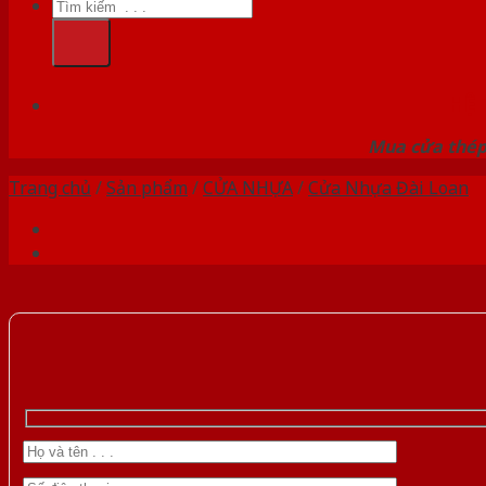
Tìm
kiếm:
HỆ
Mua cửa thép 
Trang chủ
/
Sản phẩm
/
CỬA NHỰA
/
Cửa Nhựa Đài Loan