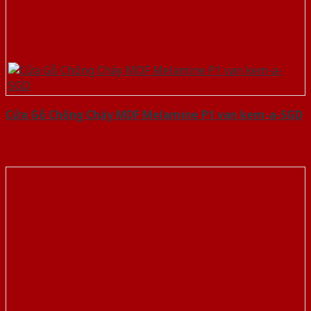
Cửa Gỗ Chống Cháy MDF Melamine P1 van kem-a-SGD