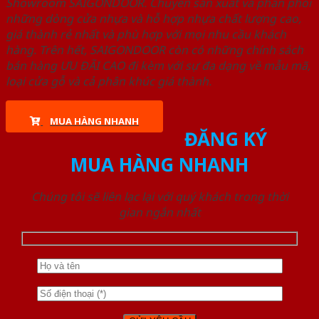
Showroom SAIGONDOOR. Chuyên sản xuất và phân phối
những dòng cửa nhựa và hỗ hợp nhựa chất lượng cao,
giá thành rẻ nhất và phù hợp với mọi nhu cầu khách
hàng. Trên hết, SAIGONDOOR còn có những chính sách
bán hàng ƯU ĐÃI CAO đi kèm với sự đa dạng về mẫu mã,
loại cửa gỗ và cả phân khúc giá thành.
MUA HÀNG NHANH
ĐĂNG KÝ
MUA HÀNG NHANH
Chúng tôi sẽ liên lạc lại với quý khách trong thời
gian ngắn nhất