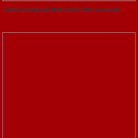
Cửa Gỗ Chống Cháy MDF Veneer P1G1 Sồi-a-SGD