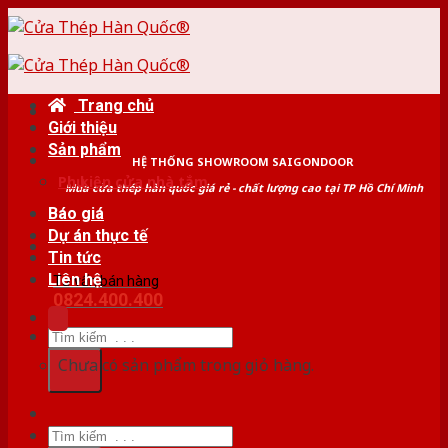
Skip
to
content
Trang chủ
Giới thiệu
Sản phẩm
HỆ THỐNG SHOWROOM SAIGONDOOR
Phụ kiện cửa nhà tắm
Mua cửa thép hàn quốc giá rẻ - chất lượng cao tại TP Hồ Chí Minh
Báo giá
Dự án thực tế
Tin tức
Liên hệ
Tư vấn bán hàng
0824.400.400
Tìm
kiếm:
Chưa có sản phẩm trong giỏ hàng.
Tìm