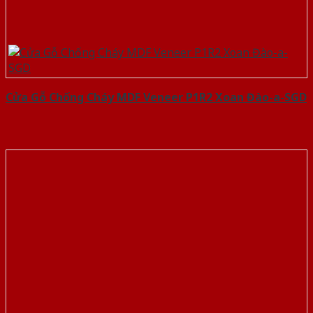
Cửa Gỗ Chống Cháy MDF Veneer P1R2 Xoan Đào-a-SGD