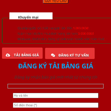
Khuyến mại
Quà tặng đồ nội thất trang trí lên đến
1.000.000đ
Giảm trực tiếp khi mua đơn hàng lớn hơn
3.000.000đ
Nhiều ưu đãi lớn khi đăng ký tài khoản thành viên thân thiết
TẢI BẢNG GIÁ
ĐĂNG KÝ TƯ VẤN
ĐĂNG KÝ TẢI BẢNG GIÁ
Đăng ký nhận báo giá mới nhất từ chúng tôi