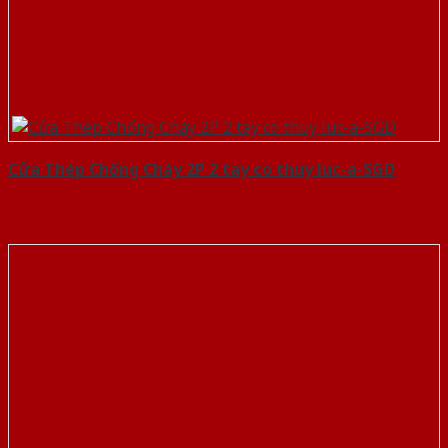
Cửa Thép Chống Cháy 2P 2 tay co thuy luc-a-SGD