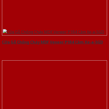
Cửa Gỗ Chống Cháy MDF Veneer P1R4 Căm Xe-a-SGD