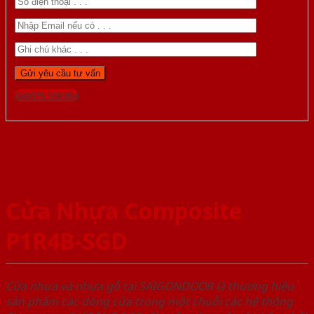
Gọi 0976.169.864
Cửa Nhựa Composite
P1R4B-SGD
Cửa nhựa và nhựa gỗ tại SAIGONDOOR là thương hiệu
sản phẩm các dòng cửa trong một chuỗi các hệ thống