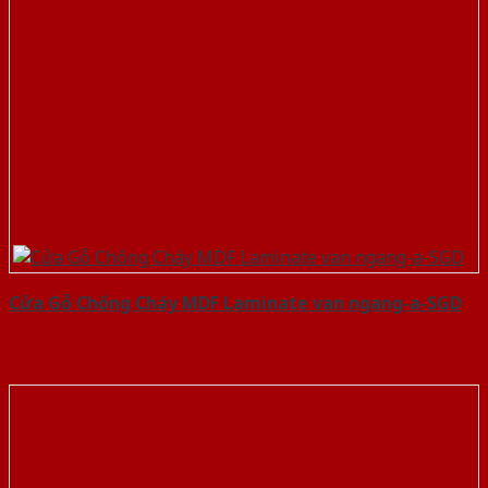
Cửa Gỗ Chống Cháy MDF Laminate van ngang-a-SGD