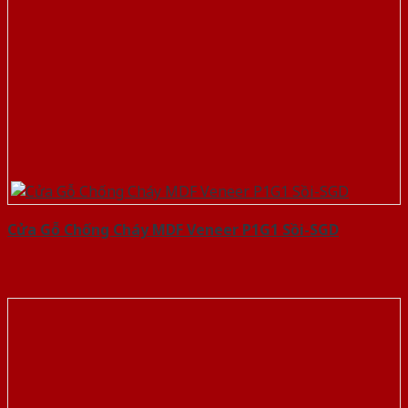
Cửa Gỗ Chống Cháy MDF Veneer P1G1 Sồi-SGD