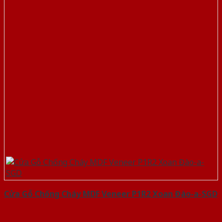
Cửa Gỗ Chống Cháy MDF Veneer P1R2 Xoan Đào-a-SGD