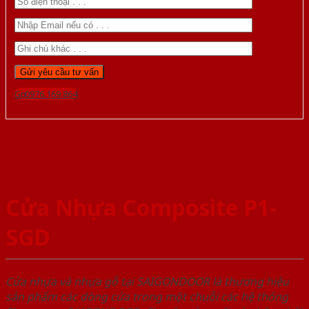
Gọi 0976.169.864
Cửa Nhựa Composite P1-
SGD
Cửa nhựa và nhựa gỗ tại SAIGONDOOR là thương hiệu
sản phẩm các dòng cửa trong một chuỗi các hệ thống