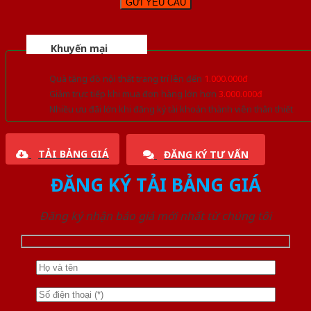
Khuyến mại
Quà tặng đồ nội thất trang trí lên đến
1.000.000đ
Giảm trực tiếp khi mua đơn hàng lớn hơn
3.000.000đ
Nhiều ưu đãi lớn khi đăng ký tài khoản thành viên thân thiết
TẢI BẢNG GIÁ
ĐĂNG KÝ TƯ VẤN
ĐĂNG KÝ TẢI BẢNG GIÁ
Đăng ký nhận báo giá mới nhất từ chúng tôi