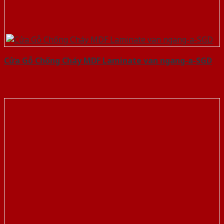
Cửa Gỗ Chống Cháy MDF Laminate van ngang-a-SGD