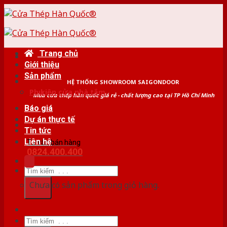
Skip
to
content
Trang chủ
Giới thiệu
Sản phẩm
HỆ THỐNG SHOWROOM SAIGONDOOR
Phụ kiện cửa nhà tắm
Mua cửa thép hàn quốc giá rẻ - chất lượng cao tại TP Hồ Chí Minh
Báo giá
Dự án thực tế
Tin tức
Liên hệ
Tư vấn bán hàng
0824.400.400
Tìm
kiếm:
Chưa có sản phẩm trong giỏ hàng.
Tìm