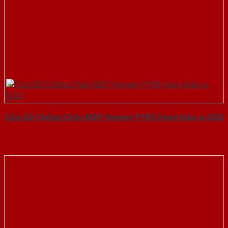
Cửa Gỗ Chống Cháy MDF Veneer P1R5 Xoan Đào-a-SGD