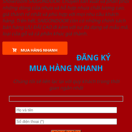
Showroom SAIGONDOOR. Chuyên sản xuất và phân phối
những dòng cửa nhựa và hỗ hợp nhựa chất lượng cao,
giá thành rẻ nhất và phù hợp với mọi nhu cầu khách
hàng. Trên hết, SAIGONDOOR còn có những chính sách
bán hàng ƯU ĐÃI CAO đi kèm với sự đa dạng về mẫu mã,
loại cửa gỗ và cả phân khúc giá thành.
MUA HÀNG NHANH
ĐĂNG KÝ
MUA HÀNG NHANH
Chúng tôi sẽ liên lạc lại với quý khách trong thời
gian ngắn nhất