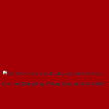
Cửa Thép Chống Cháy 2P dung 2 tay nam Cửa-a-SGD