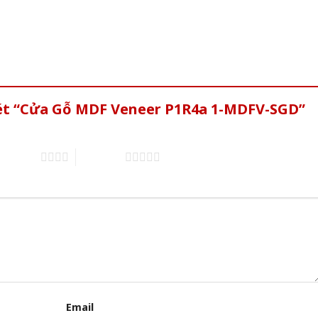
xét “Cửa Gỗ MDF Veneer P1R4a 1-MDFV-SGD”
of 5 stars
5 of 5 stars
Email