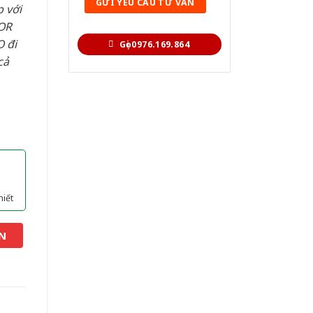
 với
OR
 đi
Gọi 0976.169.864
cả
hiết
N