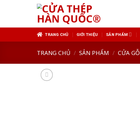
Skip
to
content
TRANG CHỦ
GIỚI THIỆU
SẢN PHẨM
TRANG CHỦ
/
SẢN PHẨM
/
CỬA GỖ