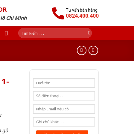
OR
Tư vấn bán hàng
0824.400.400
Hồ Chí Minh
Tìm
kiếm:
1-
t
a gỗ