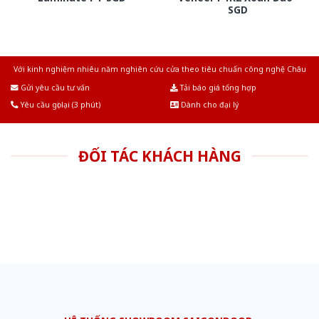
SGD
Với kinh nghiệm nhiêu năm nghiên cứu cửa theo tiêu chuẩn công nghệ Châu
Âu.Chúng tôi tự tin là nhà sản xuất & cung cấp hàng đầu tại Việt Nam!
Gửi yêu cầu tư vấn
Tải báo giá tổng hợp
Yêu cầu gọi lại (3 phút)
Dành cho đại lý
ĐỐI TÁC KHÁCH HÀNG