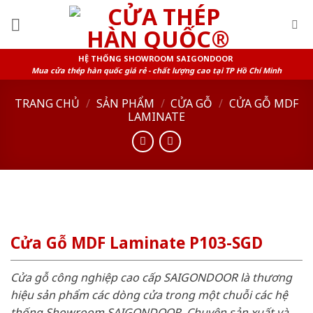
Skip
to
content
HỆ THỐNG SHOWROOM SAIGONDOOR
Mua cửa thép hàn quốc giá rẻ - chất lượng cao tại TP Hồ Chí Minh
TRANG CHỦ
/
SẢN PHẨM
/
CỬA GỖ
/
CỬA GỖ MDF
LAMINATE
Cửa Gỗ MDF Laminate P103-SGD
Cửa gỗ công nghiệp cao cấp SAIGONDOOR là thương
hiệu sản phẩm các dòng cửa trong một chuỗi các hệ
thống Showroom SAIGONDOOR. Chuyên sản xuất và