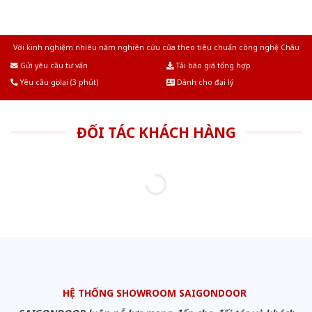
Với kinh nghiệm nhiêu năm nghiên cứu cửa theo tiêu chuẩn công nghệ Châu
Âu.Chúng tôi tự tin là nhà sản xuất & cung cấp hàng đầu tại Việt Nam!
Gửi yêu cầu tư vấn
Tải báo giá tổng hợp
Yêu cầu gọi lại (3 phút)
Dành cho đại lý
ĐỐI TÁC KHÁCH HÀNG
HỆ THỐNG SHOWROOM SAIGONDOOR