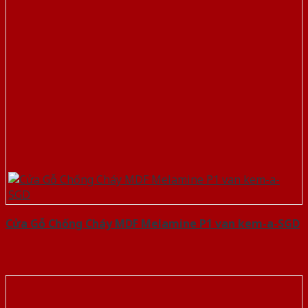
Cửa Gỗ Chống Cháy MDF Melamine P1 van kem-a-SGD