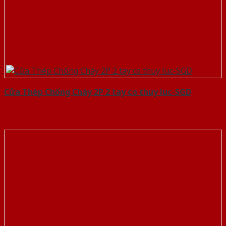
Cửa Thép Chống Cháy 2P 2 tay co thuy luc-SGD