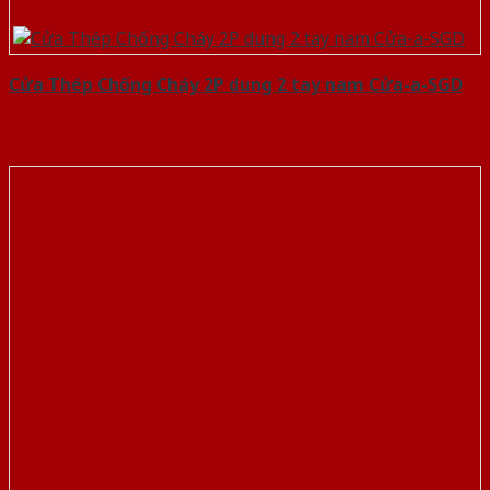
Cửa Thép Chống Cháy 2P dung 2 tay nam Cửa-a-SGD