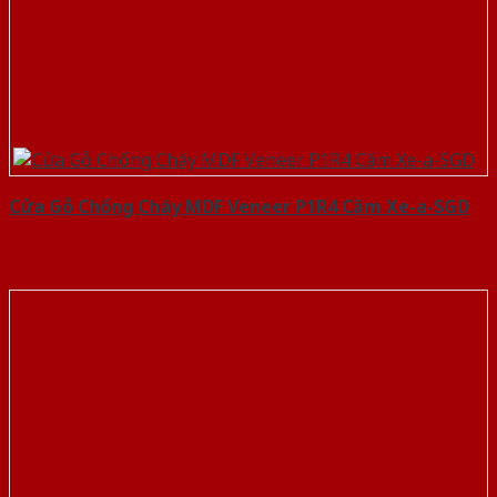
Cửa Gỗ Chống Cháy MDF Veneer P1R4 Căm Xe-a-SGD