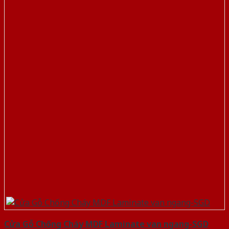
Cửa Gỗ Chống Cháy MDF Laminate van ngang-SGD