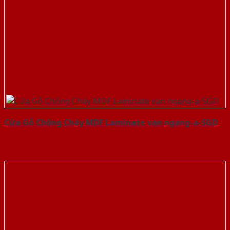
Cửa Gỗ Chống Cháy MDF Laminate van ngang-a-SGD