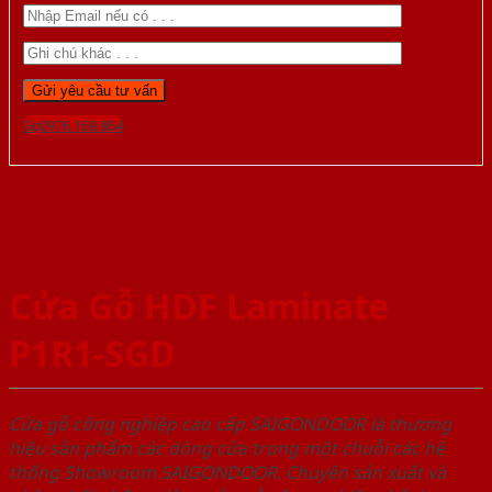
Gọi 0976.169.864
Cửa Gỗ HDF Laminate
P1R1-SGD
Cửa gỗ công nghiệp cao cấp SAIGONDOOR là thương
hiệu sản phẩm các dòng cửa trong một chuỗi các hệ
thống Showroom SAIGONDOOR. Chuyên sản xuất và