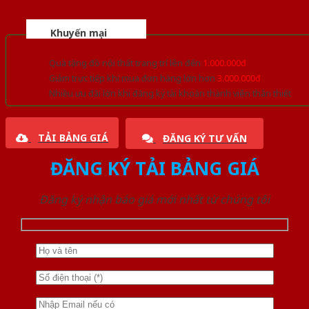
Khuyến mại
Quà tặng đồ nội thất trang trí lên đến
1.000.000đ
Giảm trực tiếp khi mua đơn hàng lớn hơn
3.000.000đ
Nhiều ưu đãi lớn khi đăng ký tài khoản thành viên thân thiết
TẢI BẢNG GIÁ
ĐĂNG KÝ TƯ VẤN
ĐĂNG KÝ TẢI BẢNG GIÁ
Đăng ký nhận báo giá mới nhất từ chúng tôi