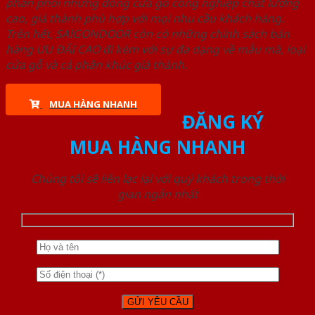
phân phối những dòng cửa gỗ công nghiệp chất lượng
cao, giá thành phù hợp với mọi nhu cầu khách hàng.
Trên hết, SAIGONDOOR còn có những chính sách bán
hàng ƯU ĐÃI CAO đi kèm với sự đa dạng về mẫu mã, loại
cửa gỗ và cả phân khúc giá thành.
MUA HÀNG NHANH
ĐĂNG KÝ
MUA HÀNG NHANH
Chúng tôi sẽ liên lạc lại với quý khách trong thời
gian ngắn nhất