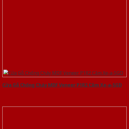
Cửa Gỗ Chống Cháy MDF Veneer P1R2 Căm Xe-a-SGD