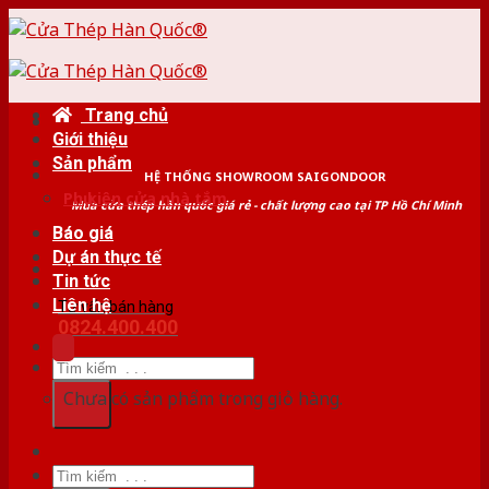
Skip
to
content
Trang chủ
Giới thiệu
Sản phẩm
HỆ THỐNG SHOWROOM SAIGONDOOR
Phụ kiện cửa nhà tắm
Mua cửa thép hàn quốc giá rẻ - chất lượng cao tại TP Hồ Chí Minh
Báo giá
Dự án thực tế
Tin tức
Liên hệ
Tư vấn bán hàng
0824.400.400
Tìm
kiếm:
Chưa có sản phẩm trong giỏ hàng.
Tìm