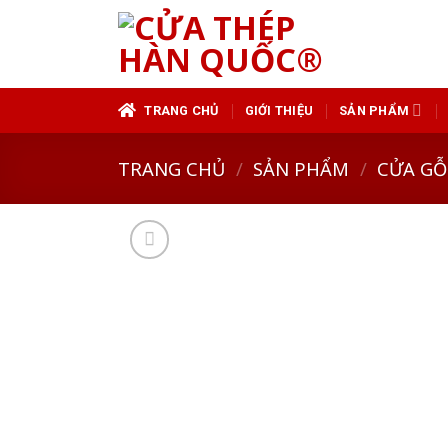
Skip
to
content
TRANG CHỦ
GIỚI THIỆU
SẢN PHẨM
TRANG CHỦ
/
SẢN PHẨM
/
CỬA GỖ