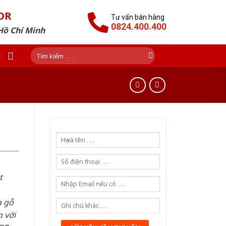
OR
Tư vấn bán hàng
0824.400.400
Hồ Chí Minh
Tìm
kiếm:
t
a gỗ
 với