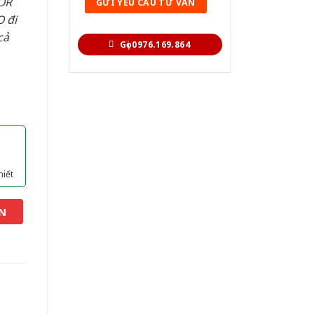
OR
 đi
cả
Gọi 0976.169.864
hiết
N