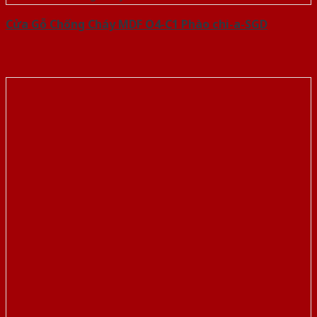
Cửa Gỗ Chống Cháy MDF O4-C1 Phào chi-a-SGD