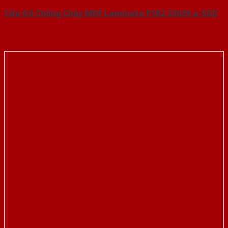
Cửa Gỗ Chống Cháy MDF Laminate P1R2 23029-a-SGD