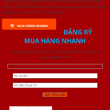
Trên hết, SAIGONDOOR còn có những chính sách bán
hàng ƯU ĐÃI CAO đi kèm với sự đa dạng về mẫu mã, loại
cửa gỗ và cả phân khúc giá thành.
MUA HÀNG NHANH
ĐĂNG KÝ
MUA HÀNG NHANH
Chúng tôi sẽ liên lạc lại với quý khách trong thời
gian ngắn nhất