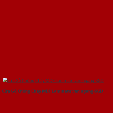
Cửa Gỗ Chống Cháy MDF Laminate van ngang-SGD