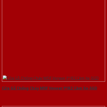
Cửa Gỗ Chống Cháy MDF Veneer P1R2 Căm Xe-SGD