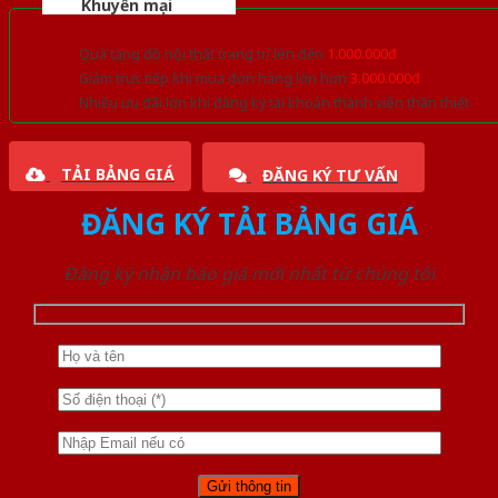
Khuyến mại
Quà tặng đồ nội thất trang trí lên đến
1.000.000đ
Giảm trực tiếp khi mua đơn hàng lớn hơn
3.000.000đ
Nhiều ưu đãi lớn khi đăng ký tài khoản thành viên thân thiết
TẢI BẢNG GIÁ
ĐĂNG KÝ TƯ VẤN
ĐĂNG KÝ TẢI BẢNG GIÁ
Đăng ký nhận báo giá mới nhất từ chúng tôi