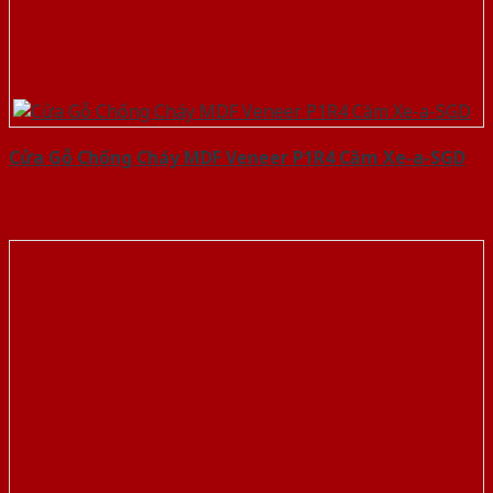
Cửa Gỗ Chống Cháy MDF Veneer P1R4 Căm Xe-a-SGD