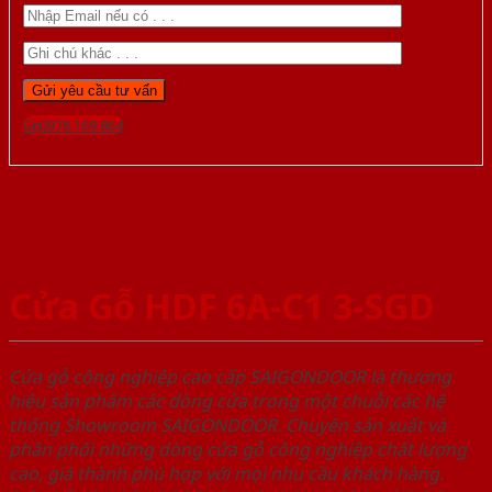
Gọi 0976.169.864
Cửa Gỗ HDF 6A-C1 3-SGD
Cửa gỗ công nghiệp cao cấp SAIGONDOOR là thương
hiệu sản phẩm các dòng cửa trong một chuỗi các hệ
thống Showroom SAIGONDOOR. Chuyên sản xuất và
phân phối những dòng cửa gỗ công nghiệp chất lượng
cao, giá thành phù hợp với mọi nhu cầu khách hàng.