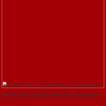
Cửa Gỗ Chống Cháy MDF Veneer P1R2 Xoan Đào-SGD