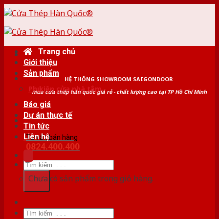
Skip
to
content
Trang chủ
Giới thiệu
Sản phẩm
HỆ THỐNG SHOWROOM SAIGONDOOR
Phụ kiện cửa nhà tắm
Mua cửa thép hàn quốc giá rẻ - chất lượng cao tại TP Hồ Chí Minh
Báo giá
Dự án thực tế
Tin tức
Liên hệ
Tư vấn bán hàng
0824.400.400
Tìm
kiếm:
Chưa có sản phẩm trong giỏ hàng.
Tìm