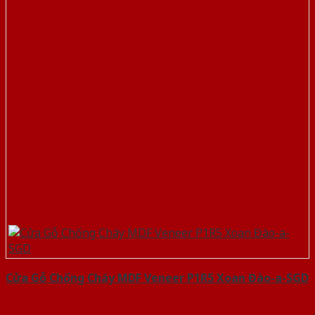
Cửa Gỗ Chống Cháy MDF Veneer P1R5 Xoan Đào-a-SGD