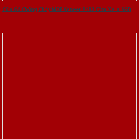
Cửa Gỗ Chống Cháy MDF Veneer P1R2 Căm Xe-a-SGD