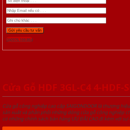
Gọi 0976.169.864
Cửa Gỗ HDF 3GL-C4 4-HDF-
Cửa gỗ công nghiệp cao cấp SAIGONDOOR là thương hiệ
sản xuất và phân phối những dòng cửa gỗ công nghiệp ch
có những chính sách bán hàng ƯU ĐÃI CAO đi kèm với sự đ