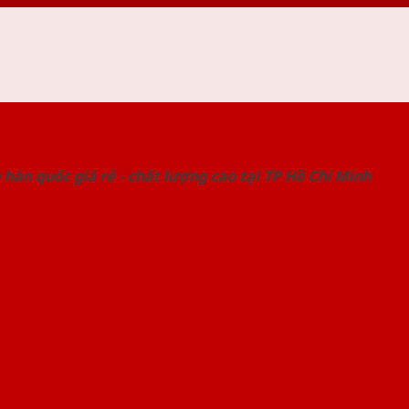
 THỐNG SHOWROOM SAIGONDOOR
hàn quốc giá rẻ - chất lượng cao tại TP Hồ Chí Minh