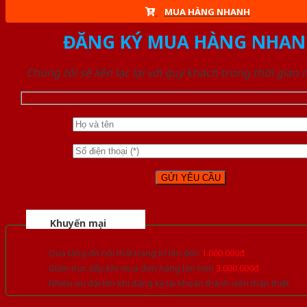
MUA HÀNG NHANH
ĐĂNG KÝ MUA HÀNG NHAN
Chúng tôi sẽ liên lạc lại với quý khách trong thời gian
Khuyến mại
Quà tặng đồ nội thất trang trí lên đến
1.000.000đ
Giảm trực tiếp khi mua đơn hàng lớn hơn
3.000.000đ
Nhiều ưu đãi lớn khi đăng ký tài khoản thành viên thân thiết