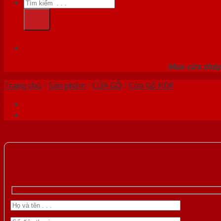
Tìm
kiếm:
HỆ
Mua cửa thép 
Trang chủ
/
Sản phẩm
/
CỬA GỖ
/
Cửa Gỗ HDF