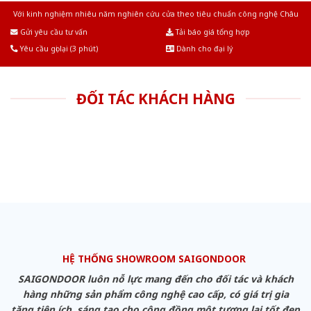
Với kinh nghiệm nhiêu năm nghiên cứu cửa theo tiêu chuẩn công nghệ Châu
Âu.Chúng tôi tự tin là nhà sản xuất & cung cấp hàng đầu tại Việt Nam!
Gửi yêu cầu tư vấn
Tải báo giá tổng hợp
Yêu cầu gọi lại (3 phút)
Dành cho đại lý
ĐỐI TÁC KHÁCH HÀNG
HỆ THỐNG SHOWROOM SAIGONDOOR
SAIGONDOOR luôn nỗ lực mang đến cho đối tác và khách
hàng những sản phẩm công nghệ cao cấp, có giá trị gia
tăng tiện ích, sáng tạo cho cộng đồng một tương lai tốt đẹp