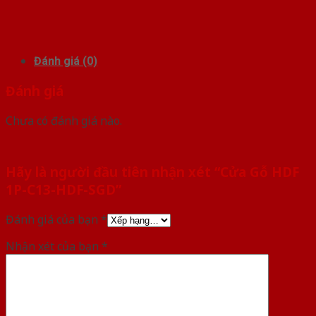
Đánh giá (0)
Đánh giá
Chưa có đánh giá nào.
Hãy là người đầu tiên nhận xét “Cửa Gỗ HDF
1P-C13-HDF-SGD”
Đánh giá của bạn
*
Nhận xét của bạn
*