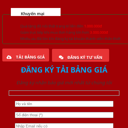
Khuyến mại
Quà tặng đồ nội thất trang trí lên đến
1.000.000đ
Giảm trực tiếp khi mua đơn hàng lớn hơn
3.000.000đ
Nhiều ưu đãi lớn khi đăng ký tài khoản thành viên thân thiết
TẢI BẢNG GIÁ
ĐĂNG KÝ TƯ VẤN
ĐĂNG KÝ TẢI BẢNG GIÁ
Đăng ký nhận báo giá mới nhất từ chúng tôi