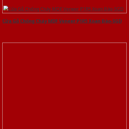
Cửa Gỗ Chống Cháy MDF Veneer P1R5 Xoan Đào-SGD