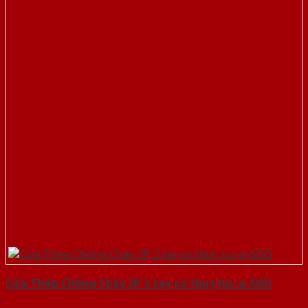
Cửa Thép Chống Cháy 2P 2 tay co thuy luc-a-SGD