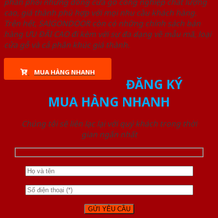
phân phối những dòng cửa gỗ công nghiệp chất lượng
cao, giá thành phù hợp với mọi nhu cầu khách hàng.
Trên hết, SAIGONDOOR còn có những chính sách bán
hàng ƯU ĐÃI CAO đi kèm với sự đa dạng về mẫu mã, loại
cửa gỗ và cả phân khúc giá thành.
MUA HÀNG NHANH
ĐĂNG KÝ
MUA HÀNG NHANH
Chúng tôi sẽ liên lạc lại với quý khách trong thời
gian ngắn nhất