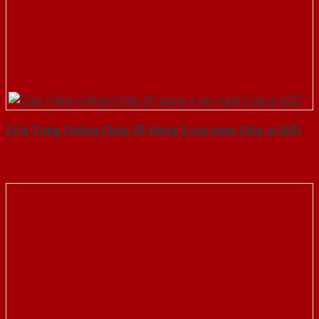
Cửa Thép Chống Cháy 2P dung 2 tay nam Cửa-a-SGD