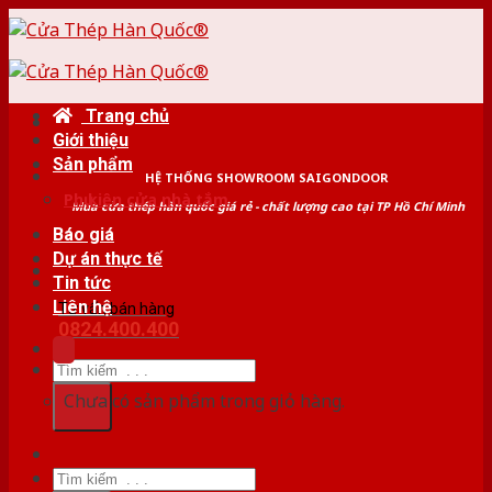
Skip
to
content
Trang chủ
Giới thiệu
Sản phẩm
HỆ THỐNG SHOWROOM SAIGONDOOR
Phụ kiện cửa nhà tắm
Mua cửa thép hàn quốc giá rẻ - chất lượng cao tại TP Hồ Chí Minh
Báo giá
Dự án thực tế
Tin tức
Liên hệ
Tư vấn bán hàng
0824.400.400
Tìm
kiếm:
Chưa có sản phẩm trong giỏ hàng.
Tìm