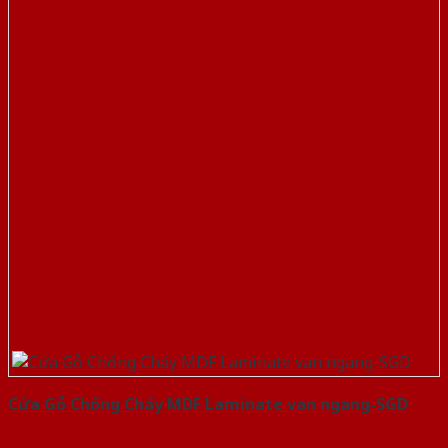
Cửa Gỗ Chống Cháy MDF Laminate van ngang-SGD