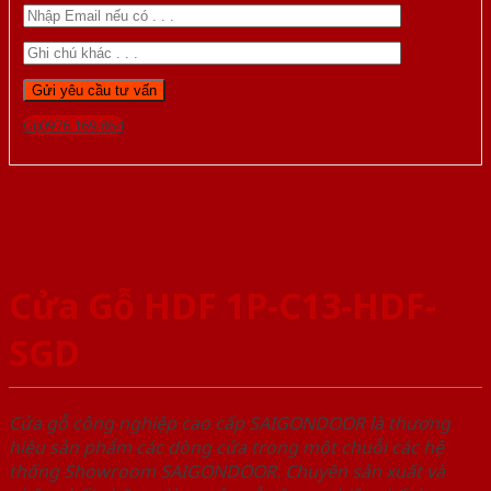
Gọi 0976.169.864
Cửa Gỗ HDF 1P-C13-HDF-
SGD
Cửa gỗ công nghiệp cao cấp SAIGONDOOR là thương
hiệu sản phẩm các dòng cửa trong một chuỗi các hệ
thống Showroom SAIGONDOOR. Chuyên sản xuất và