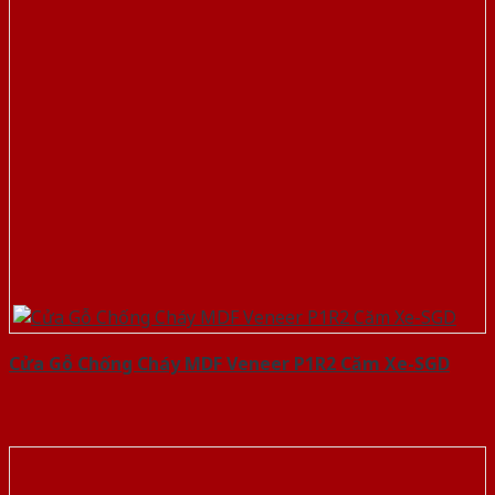
Cửa Gỗ Chống Cháy MDF Veneer P1R2 Căm Xe-SGD