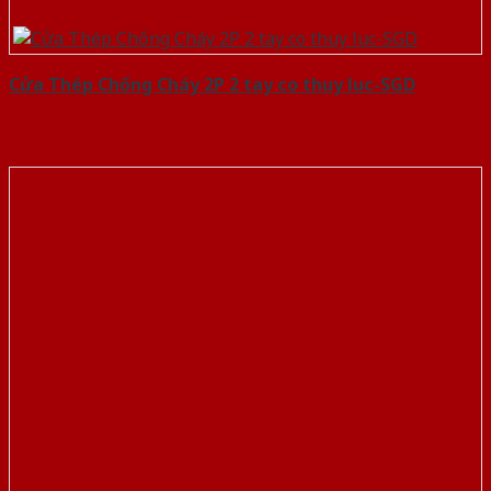
Cửa Thép Chống Cháy 2P 2 tay co thuy luc-SGD