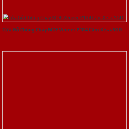
Cửa Gỗ Chống Cháy MDF Veneer P1R4 Căm Xe-a-SGD