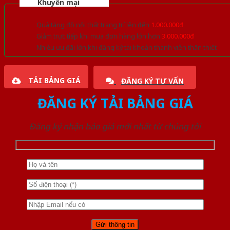
Khuyến mại
Quà tặng đồ nội thất trang trí lên đến
1.000.000đ
Giảm trực tiếp khi mua đơn hàng lớn hơn
3.000.000đ
Nhiều ưu đãi lớn khi đăng ký tài khoản thành viên thân thiết
TẢI BẢNG GIÁ
ĐĂNG KÝ TƯ VẤN
ĐĂNG KÝ TẢI BẢNG GIÁ
Đăng ký nhận báo giá mới nhất từ chúng tôi