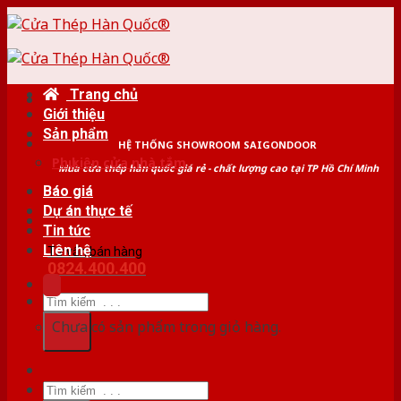
Skip
to
content
Trang chủ
Giới thiệu
Sản phẩm
HỆ THỐNG SHOWROOM SAIGONDOOR
Phụ kiện cửa nhà tắm
Mua cửa thép hàn quốc giá rẻ - chất lượng cao tại TP Hồ Chí Minh
Báo giá
Dự án thực tế
Tin tức
Liên hệ
Tư vấn bán hàng
0824.400.400
Tìm
kiếm:
Chưa có sản phẩm trong giỏ hàng.
Tìm