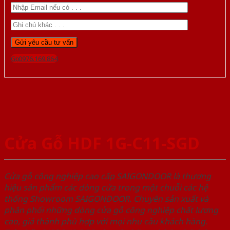
Gọi 0976.169.864
Cửa Gỗ HDF 1G-C11-SGD
Cửa gỗ công nghiệp cao cấp SAIGONDOOR là thương
hiệu sản phẩm các dòng cửa trong một chuỗi các hệ
thống Showroom SAIGONDOOR. Chuyên sản xuất và
phân phối những dòng cửa gỗ công nghiệp chất lượng
cao, giá thành phù hợp với mọi nhu cầu khách hàng.