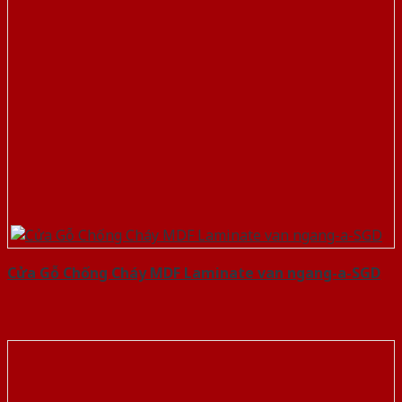
Cửa Gỗ Chống Cháy MDF Laminate van ngang-a-SGD