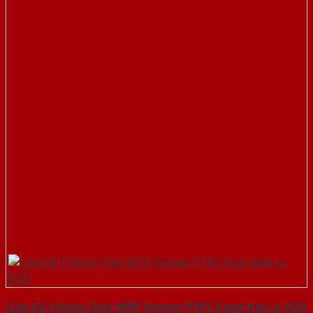
Cửa Gỗ Chống Cháy MDF Veneer P1R2 Xoan Đào-a-SGD