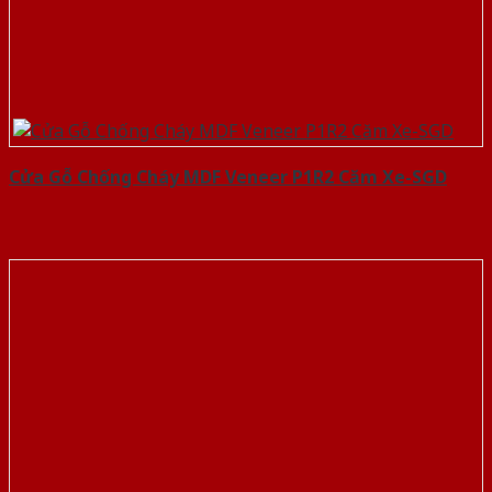
Cửa Gỗ Chống Cháy MDF Veneer P1R2 Căm Xe-SGD