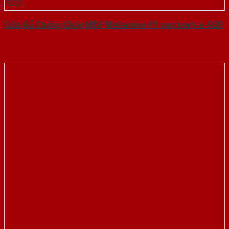
Cửa Gỗ Chống Cháy MDF Melamine P1 van kem-a-SGD