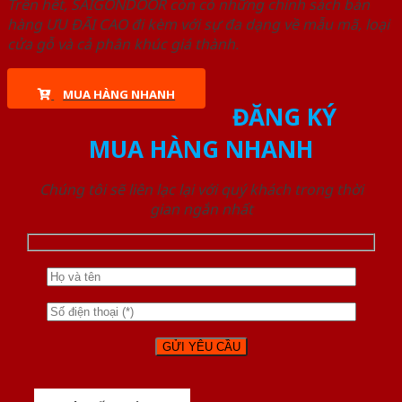
Trên hết, SAIGONDOOR còn có những chính sách bán
hàng ƯU ĐÃI CAO đi kèm với sự đa dạng về mẫu mã, loại
cửa gỗ và cả phân khúc giá thành.
MUA HÀNG NHANH
ĐĂNG KÝ
MUA HÀNG NHANH
Chúng tôi sẽ liên lạc lại với quý khách trong thời
gian ngắn nhất