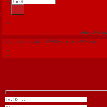
Tìm
kiếm:
HỆ
Mua cửa thép 
Trang chủ
/
Sản phẩm
/
CỬA GỖ
/
Cửa Gỗ HDF Veneer