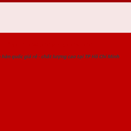
 THỐNG SHOWROOM SAIGONDOOR
hàn quốc giá rẻ - chất lượng cao tại TP Hồ Chí Minh