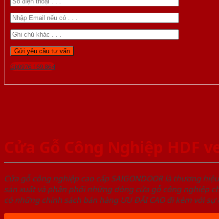
Gọi 0976.169.864
Cửa Gỗ Công Nghiệp HDF v
Cửa gỗ công nghiệp cao cấp SAIGONDOOR là thương hiệ
sản xuất và phân phối những dòng cửa gỗ công nghiệp ch
có những chính sách bán hàng ƯU ĐÃI CAO đi kèm với sự đ