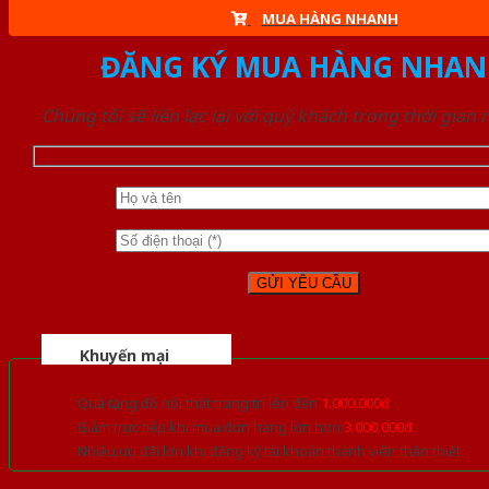
MUA HÀNG NHANH
ĐĂNG KÝ MUA HÀNG NHAN
Chúng tôi sẽ liên lạc lại với quý khách trong thời gian
Khuyến mại
Quà tặng đồ nội thất trang trí lên đến
1.000.000đ
Giảm trực tiếp khi mua đơn hàng lớn hơn
3.000.000đ
Nhiều ưu đãi lớn khi đăng ký tài khoản thành viên thân thiết