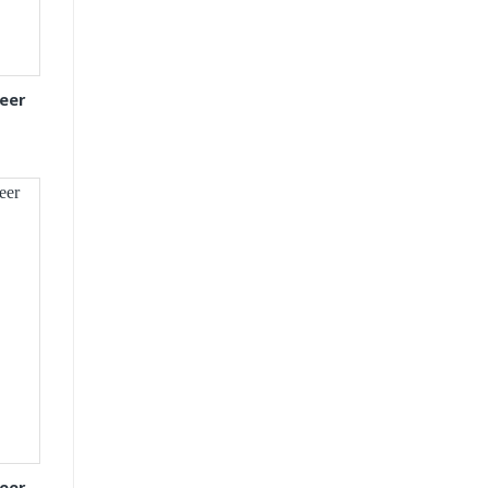
eer
eer