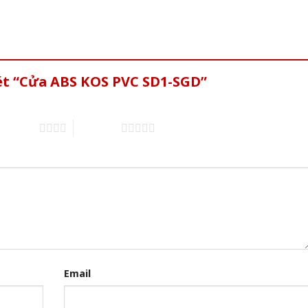
xét “Cửa ABS KOS PVC SD1-SGD”
of 5 stars
5 of 5 stars
Email