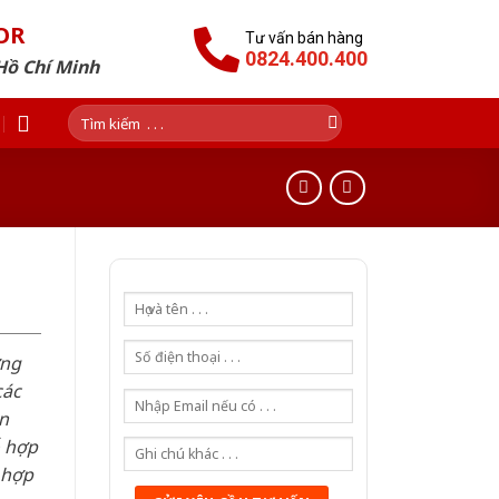
OR
Tư vấn bán hàng
0824.400.400
Hồ Chí Minh
Tìm
kiếm:
ơng
các
n
ỗ hợp
 hợp