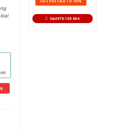
àng
loại
Gọi 0976.169.864
hiết
N