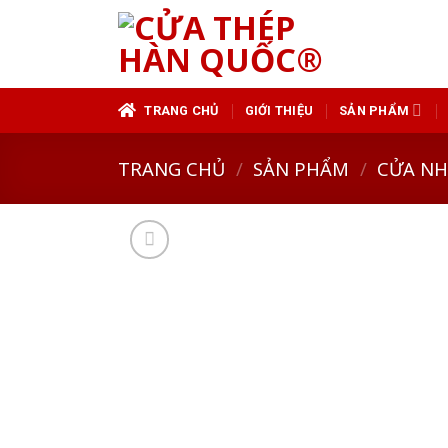
Skip
to
content
TRANG CHỦ
GIỚI THIỆU
SẢN PHẨM
TRANG CHỦ
/
SẢN PHẨM
/
CỬA N