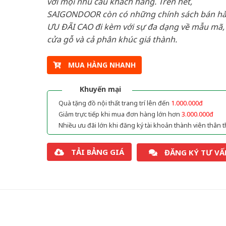
với mọi nhu cầu khách hàng. Trên hết,
SAIGONDOOR còn có những chính sách bán h
ƯU ĐÃI CAO đi kèm với sự đa dạng về mẫu mã, 
cửa gỗ và cả phân khúc giá thành.
MUA HÀNG NHANH
Khuyến mại
Quà tặng đồ nội thất trang trí lên đến
1.000.000đ
Giảm trực tiếp khi mua đơn hàng lớn hơn
3.000.000đ
Nhiều ưu đãi lớn khi đăng ký tài khoản thành viên thân t
TẢI BẢNG GIÁ
ĐĂNG KÝ TƯ VẤ