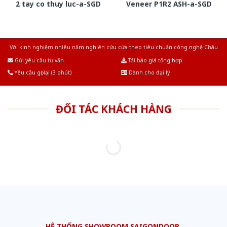
2 tay co thuy luc-a-SGD
Veneer P1R2 ASH-a-SGD
Với kinh nghiệm nhiêu năm nghiên cứu cửa theo tiêu chuẩn công nghệ Châu
Âu.Chúng tôi tự tin là nhà sản xuất & cung cấp hàng đầu tại Việt Nam!
Gửi yêu cầu tư vấn
Tải báo giá tổng hợp
Yêu cầu gọi lại (3 phút)
Dành cho đại lý
ĐỐI TÁC KHÁCH HÀNG
HỆ THỐNG SHOWROOM SAIGONDOOR