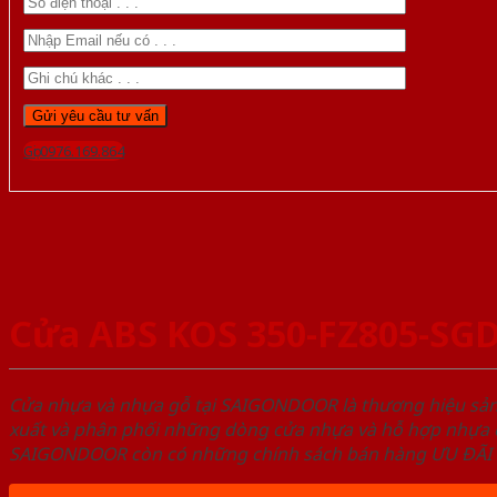
Gọi 0976.169.864
Cửa ABS KOS 350-FZ805-SG
Cửa nhựa và nhựa gỗ tại SAIGONDOOR là thương hiệu s
xuất và phân phối những dòng cửa nhựa và hỗ hợp nhựa ch
SAIGONDOOR còn có những chính sách bán hàng ƯU ĐÃI CAO