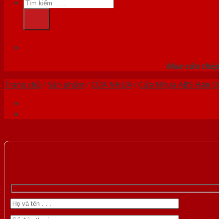
Tìm
kiếm:
HỆ
Mua cửa thép 
Trang chủ
/
Sản phẩm
/
CỬA NHỰA
/
Cửa Nhựa ABS Hàn Q