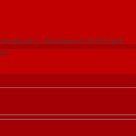
 THỐNG SHOWROOM SAIGONDOOR
hàn quốc giá rẻ - chất lượng cao tại TP Hồ Chí Minh
uốc