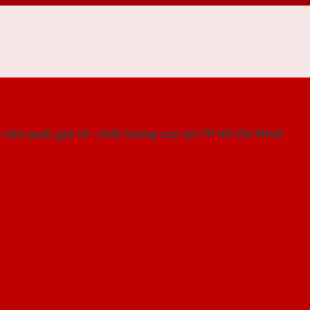
 THỐNG SHOWROOM SAIGONDOOR
hàn quốc giá rẻ - chất lượng cao tại TP Hồ Chí Minh