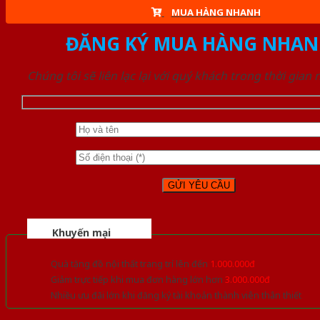
MUA HÀNG NHANH
ĐĂNG KÝ MUA HÀNG NHAN
Chúng tôi sẽ liên lạc lại với quý khách trong thời gian
Khuyến mại
Quà tặng đồ nội thất trang trí lên đến
1.000.000đ
Giảm trực tiếp khi mua đơn hàng lớn hơn
3.000.000đ
Nhiều ưu đãi lớn khi đăng ký tài khoản thành viên thân thiết