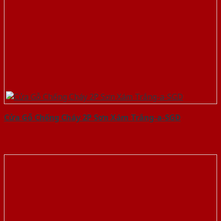
Cửa Gỗ Chống Cháy 2P Sơn Xám Trắng-a-SGD