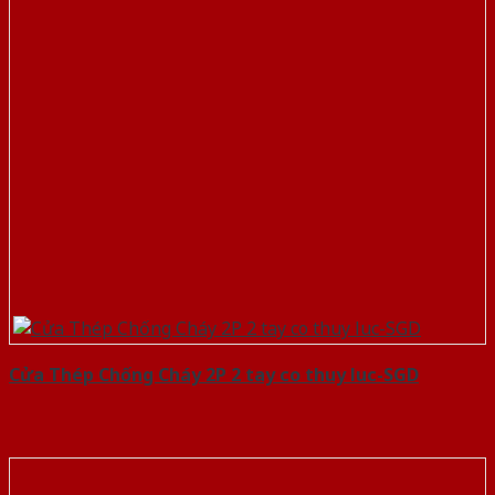
Cửa Thép Chống Cháy 2P 2 tay co thuy luc-SGD