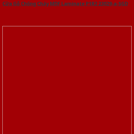
Cửa Gỗ Chống Cháy MDF Laminate P1R2 23029-a-SGD