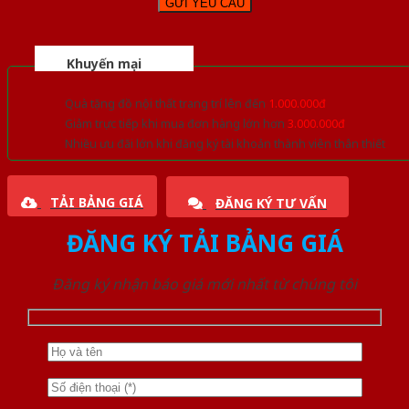
Khuyến mại
Quà tặng đồ nội thất trang trí lên đến
1.000.000đ
Giảm trực tiếp khi mua đơn hàng lớn hơn
3.000.000đ
Nhiều ưu đãi lớn khi đăng ký tài khoản thành viên thân thiết
TẢI BẢNG GIÁ
ĐĂNG KÝ TƯ VẤN
ĐĂNG KÝ TẢI BẢNG GIÁ
Đăng ký nhận báo giá mới nhất từ chúng tôi