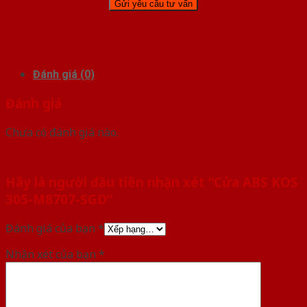
Đánh giá (0)
Đánh giá
Chưa có đánh giá nào.
Hãy là người đầu tiên nhận xét “Cửa ABS KOS
305-M8707-SGD”
Đánh giá của bạn
*
Nhận xét của bạn
*