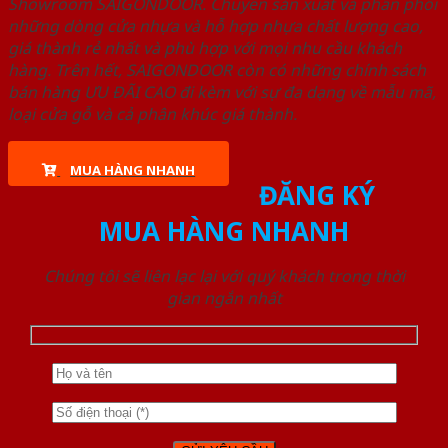
Showroom SAIGONDOOR. Chuyên sản xuất và phân phối
những dòng cửa nhựa và hỗ hợp nhựa chất lượng cao,
giá thành rẻ nhất và phù hợp với mọi nhu cầu khách
hàng. Trên hết, SAIGONDOOR còn có những chính sách
bán hàng ƯU ĐÃI CAO đi kèm với sự đa dạng về mẫu mã,
loại cửa gỗ và cả phân khúc giá thành.
MUA HÀNG NHANH
ĐĂNG KÝ
MUA HÀNG NHANH
Chúng tôi sẽ liên lạc lại với quý khách trong thời
gian ngắn nhất