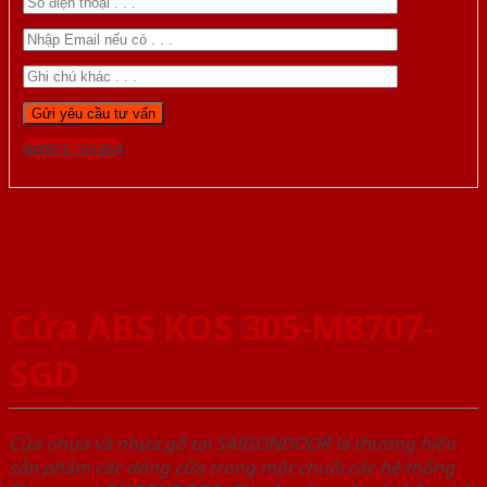
Gọi 0976.169.864
Cửa ABS KOS 305-M8707-
SGD
Cửa nhựa và nhựa gỗ tại SAIGONDOOR là thương hiệu
sản phẩm các dòng cửa trong một chuỗi các hệ thống