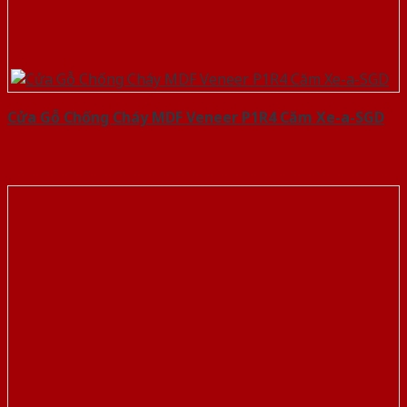
Cửa Gỗ Chống Cháy MDF Veneer P1R4 Căm Xe-a-SGD