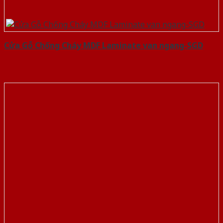
Cửa Gỗ Chống Cháy MDF Laminate van ngang-SGD