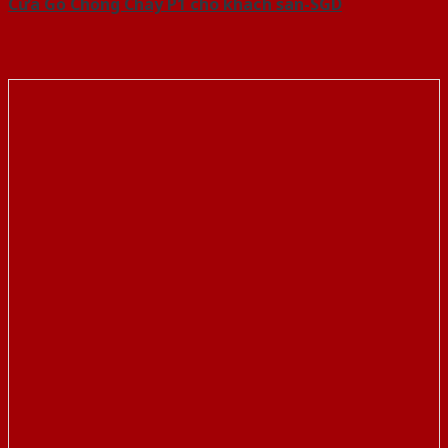
Cửa Gỗ Chống Cháy P1 cho khach san-SGD