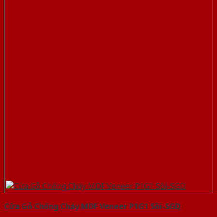
Cửa Gỗ Chống Cháy MDF Veneer P1G1 Sồi-SGD