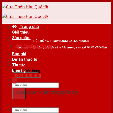
Skip
to
content
Trang chủ
Giới thiệu
Sản phẩm
HỆ THỐNG SHOWROOM SAIGONDOOR
Phụ kiện cửa nhà tắm
Mua cửa thép hàn quốc giá rẻ - chất lượng cao tại TP Hồ Chí Minh
Báo giá
Dự án thực tế
Tin tức
Liên hệ
Tư vấn bán hàng
0824.400.400
Tìm
kiếm:
Chưa có sản phẩm trong giỏ hàng.
Tìm