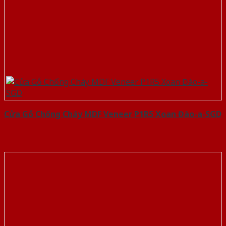
Cửa Gỗ Chống Cháy MDF Veneer P1R5 Xoan Đào-a-SGD