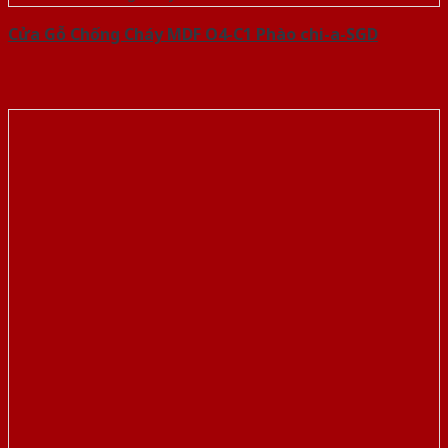
Cửa Gỗ Chống Cháy MDF O4-C1 Phào chi-a-SGD