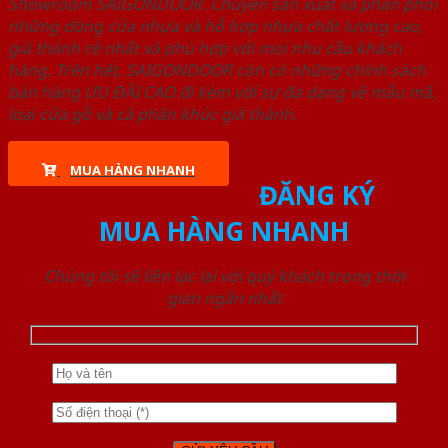
Showroom SAIGONDOOR. Chuyên sản xuất và phân phối
những dòng cửa nhựa và hỗ hợp nhựa chất lượng cao,
giá thành rẻ nhất và phù hợp với mọi nhu cầu khách
hàng. Trên hết, SAIGONDOOR còn có những chính sách
bán hàng ƯU ĐÃI CAO đi kèm với sự đa dạng về mẫu mã,
loại cửa gỗ và cả phân khúc giá thành.
MUA HÀNG NHANH
ĐĂNG KÝ
MUA HÀNG NHANH
Chúng tôi sẽ liên lạc lại với quý khách trong thời
gian ngắn nhất