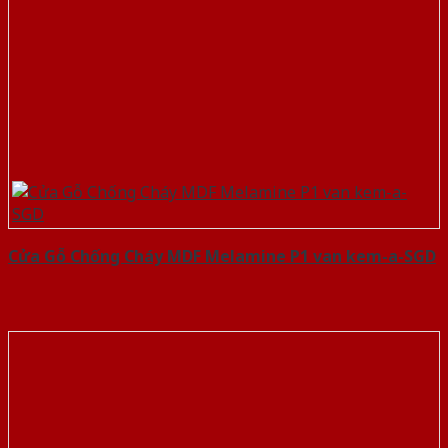
Cửa Gỗ Chống Cháy MDF Melamine P1 van kem-a-SGD