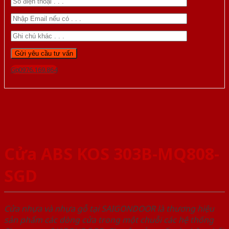
Gọi 0976.169.864
Cửa ABS KOS 303B-MQ808-
SGD
Cửa nhựa và nhựa gỗ tại SAIGONDOOR là thương hiệu
sản phẩm các dòng cửa trong một chuỗi các hệ thống