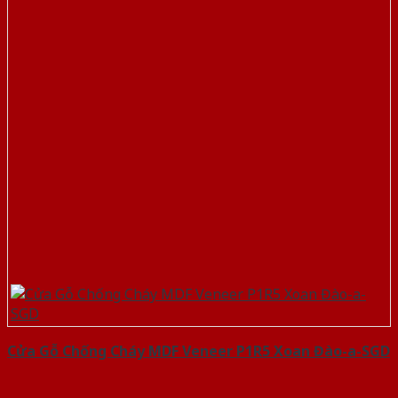
Cửa Gỗ Chống Cháy MDF Veneer P1R5 Xoan Đào-a-SGD