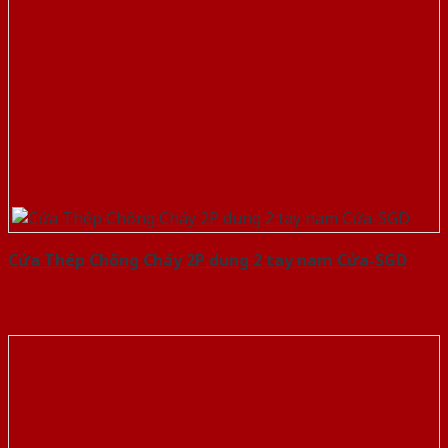
Cửa Thép Chống Cháy 2P dung 2 tay nam Cửa-SGD