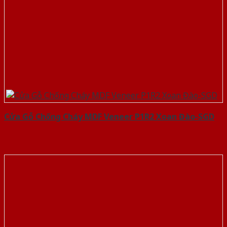
Cửa Gỗ Chống Cháy MDF Veneer P1R2 Xoan Đào-SGD