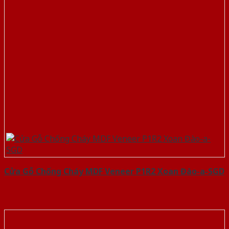
Cửa Gỗ Chống Cháy MDF Veneer P1R2 Xoan Đào-a-SGD