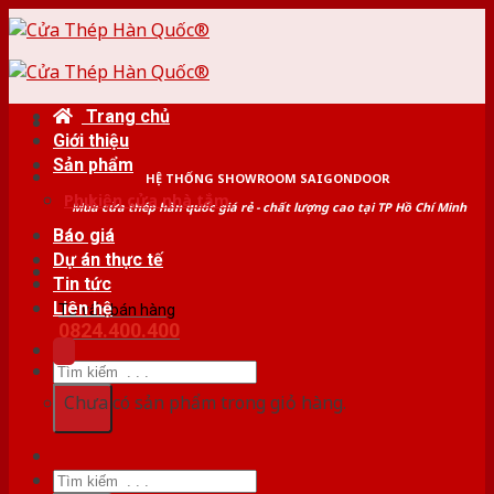
Skip
to
content
Trang chủ
Giới thiệu
Sản phẩm
HỆ THỐNG SHOWROOM SAIGONDOOR
Phụ kiện cửa nhà tắm
Mua cửa thép hàn quốc giá rẻ - chất lượng cao tại TP Hồ Chí Minh
Báo giá
Dự án thực tế
Tin tức
Liên hệ
Tư vấn bán hàng
0824.400.400
Tìm
kiếm:
Chưa có sản phẩm trong giỏ hàng.
Tìm