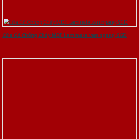
Cửa Gỗ Chống Cháy MDF Laminate van ngang-SGD