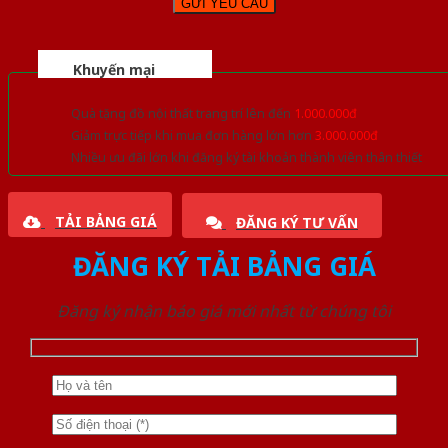
Khuyến mại
Quà tặng đồ nội thất trang trí lên đến
1.000.000đ
Giảm trực tiếp khi mua đơn hàng lớn hơn
3.000.000đ
Nhiều ưu đãi lớn khi đăng ký tài khoản thành viên thân thiết
TẢI BẢNG GIÁ
ĐĂNG KÝ TƯ VẤN
ĐĂNG KÝ TẢI BẢNG GIÁ
Đăng ký nhận báo giá mới nhất từ chúng tôi