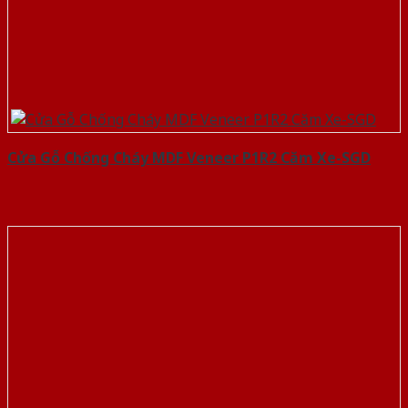
Cửa Gỗ Chống Cháy MDF Veneer P1R2 Căm Xe-SGD