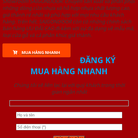
Showroom SAIGONDOOR. Chuyên sản xuất và phân phối
những dòng cửa nhựa và hỗ hợp nhựa chất lượng cao,
giá thành rẻ nhất và phù hợp với mọi nhu cầu khách
hàng. Trên hết, SAIGONDOOR còn có những chính sách
bán hàng ƯU ĐÃI CAO đi kèm với sự đa dạng về mẫu mã,
loại cửa gỗ và cả phân khúc giá thành.
MUA HÀNG NHANH
ĐĂNG KÝ
MUA HÀNG NHANH
Chúng tôi sẽ liên lạc lại với quý khách trong thời
gian ngắn nhất