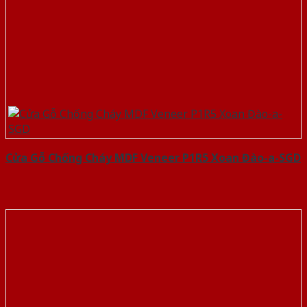
Cửa Gỗ Chống Cháy MDF Veneer P1R5 Xoan Đào-a-SGD