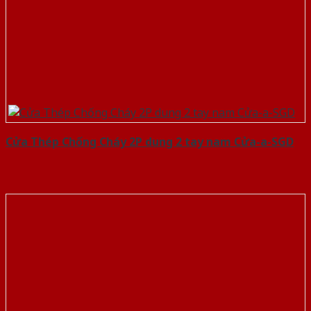
Cửa Thép Chống Cháy 2P dung 2 tay nam Cửa-a-SGD