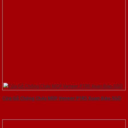
Cửa Gỗ Chống Cháy MDF Veneer P1R5 Xoan Đào-SGD