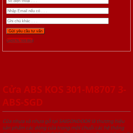
Gọi 0976.169.864
Cửa ABS KOS 301-M8707 3-
ABS-SGD
Cửa nhựa và nhựa gỗ tại SAIGONDOOR là thương hiệu
sản phẩm các dòng cửa trong một chuỗi các hệ thống