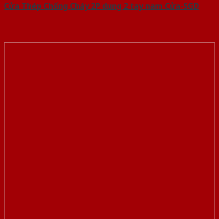
Cửa Thép Chống Cháy 2P dung 2 tay nam Cửa-SGD