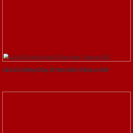
Cửa Gỗ Chống Cháy 2P Sơn Xám Trắng-a-SGD