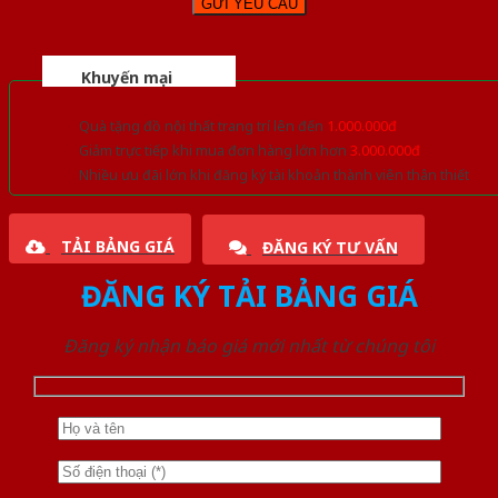
Khuyến mại
Quà tặng đồ nội thất trang trí lên đến
1.000.000đ
Giảm trực tiếp khi mua đơn hàng lớn hơn
3.000.000đ
Nhiều ưu đãi lớn khi đăng ký tài khoản thành viên thân thiết
TẢI BẢNG GIÁ
ĐĂNG KÝ TƯ VẤN
ĐĂNG KÝ TẢI BẢNG GIÁ
Đăng ký nhận báo giá mới nhất từ chúng tôi