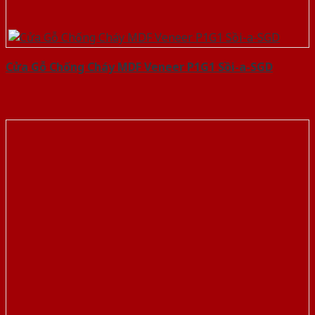
Cửa Gỗ Chống Cháy MDF Veneer P1G1 Sồi-a-SGD