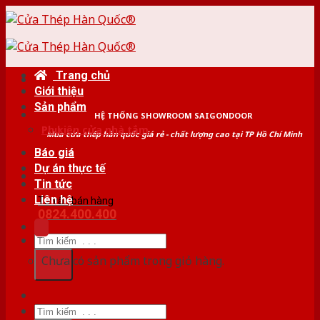
Skip
to
content
Trang chủ
Giới thiệu
Sản phẩm
HỆ THỐNG SHOWROOM SAIGONDOOR
Phụ kiện cửa nhà tắm
Mua cửa thép hàn quốc giá rẻ - chất lượng cao tại TP Hồ Chí Minh
Báo giá
Dự án thực tế
Tin tức
Liên hệ
Tư vấn bán hàng
0824.400.400
Tìm
kiếm:
Chưa có sản phẩm trong giỏ hàng.
Tìm