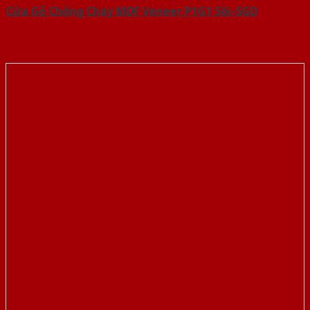
Cửa Gỗ Chống Cháy MDF Veneer P1G1 Sồi-SGD