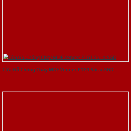
Cửa Gỗ Chống Cháy MDF Veneer P1G1 Sồi-a-SGD