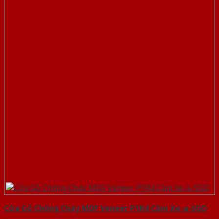
Cửa Gỗ Chống Cháy MDF Veneer P1R4 Căm Xe-a-SGD