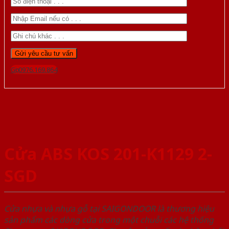
Gọi 0976.169.864
Cửa ABS KOS 201-K1129 2-
SGD
Cửa nhựa và nhựa gỗ tại SAIGONDOOR là thương hiệu
sản phẩm các dòng cửa trong một chuỗi các hệ thống