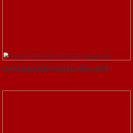
Cửa Gỗ Chống Cháy 2P Sơn Xám Trắng-a-SGD