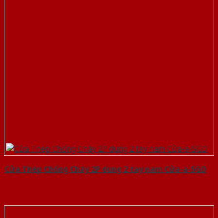
Cửa Thép Chống Cháy 2P dung 2 tay nam Cửa-a-SGD