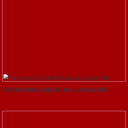
Cửa Thép Chống Cháy 2P 2 tay co thuy luc-SGD