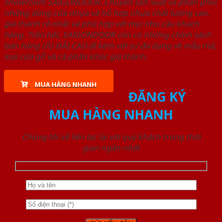
Showroom SAIGONDOOR. Chuyên sản xuất và phân phối
những dòng cửa nhựa và hỗ hợp nhựa chất lượng cao,
giá thành rẻ nhất và phù hợp với mọi nhu cầu khách
hàng. Trên hết, SAIGONDOOR còn có những chính sách
bán hàng ƯU ĐÃI CAO đi kèm với sự đa dạng về mẫu mã,
loại cửa gỗ và cả phân khúc giá thành.
MUA HÀNG NHANH
ĐĂNG KÝ
MUA HÀNG NHANH
Chúng tôi sẽ liên lạc lại với quý khách trong thời
gian ngắn nhất