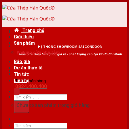
Skip
to
content
Trang chủ
Giới thiệu
Sản phẩm
HỆ THỐNG SHOWROOM SAIGONDOOR
Phụ kiện cửa nhà tắm
Mua cửa thép hàn quốc giá rẻ - chất lượng cao tại TP Hồ Chí Minh
Báo giá
Dự án thực tế
Tin tức
Liên hệ
Tư vấn bán hàng
0824.400.400
Tìm
kiếm:
Chưa có sản phẩm trong giỏ hàng.
Tìm