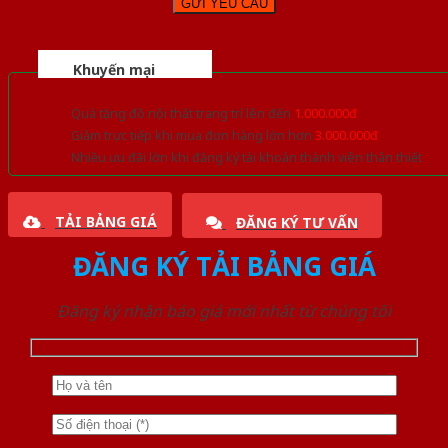
Khuyến mại
Quà tặng đồ nội thất trang trí lên đến
1.000.000đ
Giảm trực tiếp khi mua đơn hàng lớn hơn
3.000.000đ
Nhiều ưu đãi lớn khi đăng ký tài khoản thành viên thân thiết
TẢI BẢNG GIÁ
ĐĂNG KÝ TƯ VẤN
ĐĂNG KÝ TẢI BẢNG GIÁ
Đăng ký nhận báo giá mới nhất từ chúng tôi