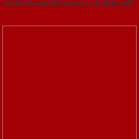
Cửa Gỗ Chống Cháy MDF Laminate P1R2 23029-a-SGD