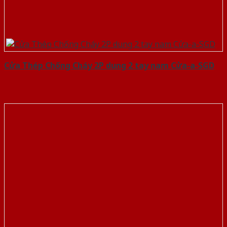
Cửa Thép Chống Cháy 2P dung 2 tay nam Cửa-a-SGD