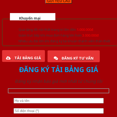
Khuyến mại
Quà tặng đồ nội thất trang trí lên đến
1.000.000đ
Giảm trực tiếp khi mua đơn hàng lớn hơn
3.000.000đ
Nhiều ưu đãi lớn khi đăng ký tài khoản thành viên thân thiết
TẢI BẢNG GIÁ
ĐĂNG KÝ TƯ VẤN
ĐĂNG KÝ TẢI BẢNG GIÁ
Đăng ký nhận báo giá mới nhất từ chúng tôi