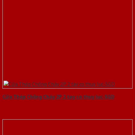
Cửa Thép Chống Cháy 2P 2 tay co thuy luc-SGD