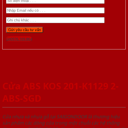
Gọi 0976.169.864
Cửa ABS KOS 201-K1129 2-
ABS-SGD
Cửa nhựa và nhựa gỗ tại SAIGONDOOR là thương hiệu
sản phẩm các dòng cửa trong một chuỗi các hệ thống