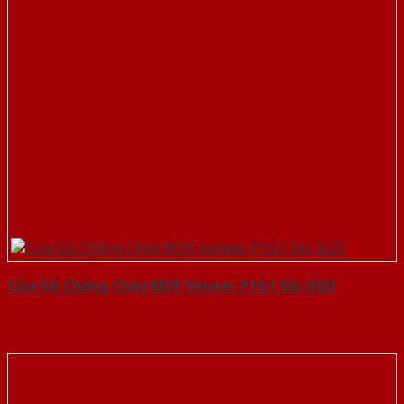
Cửa Gỗ Chống Cháy MDF Veneer P1G1 Sồi-SGD