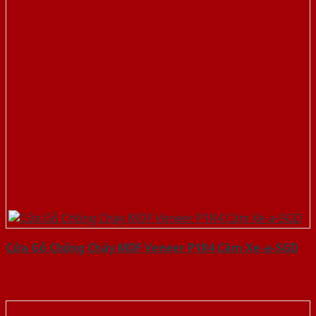
Cửa Gỗ Chống Cháy MDF Veneer P1R4 Căm Xe-a-SGD