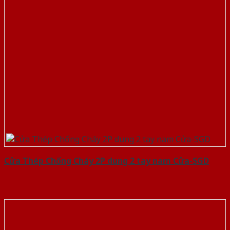
Cửa Thép Chống Cháy 2P dung 2 tay nam Cửa-SGD