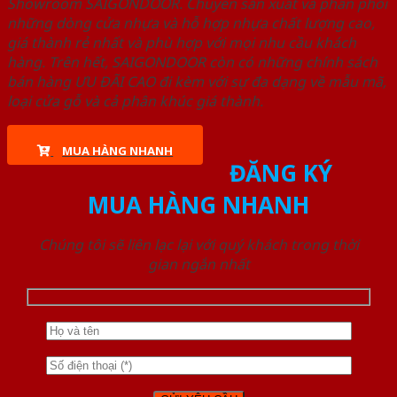
Showroom SAIGONDOOR. Chuyên sản xuất và phân phối
những dòng cửa nhựa và hỗ hợp nhựa chất lượng cao,
giá thành rẻ nhất và phù hợp với mọi nhu cầu khách
hàng. Trên hết, SAIGONDOOR còn có những chính sách
bán hàng ƯU ĐÃI CAO đi kèm với sự đa dạng về mẫu mã,
loại cửa gỗ và cả phân khúc giá thành.
MUA HÀNG NHANH
ĐĂNG KÝ
MUA HÀNG NHANH
Chúng tôi sẽ liên lạc lại với quý khách trong thời
gian ngắn nhất