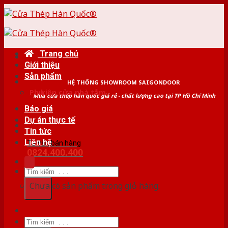
Skip
to
content
Trang chủ
Giới thiệu
Sản phẩm
HỆ THỐNG SHOWROOM SAIGONDOOR
Phụ kiện cửa nhà tắm
Mua cửa thép hàn quốc giá rẻ - chất lượng cao tại TP Hồ Chí Minh
Báo giá
Dự án thực tế
Tin tức
Liên hệ
Tư vấn bán hàng
0824.400.400
Tìm
kiếm:
Chưa có sản phẩm trong giỏ hàng.
Tìm