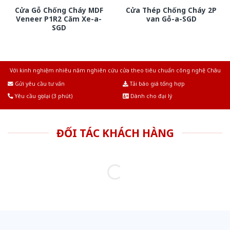
Cửa Gỗ Chống Cháy MDF
Cửa Thép Chống Cháy 2P
Veneer P1R2 Căm Xe-a-
van Gỗ-a-SGD
SGD
Với kinh nghiệm nhiêu năm nghiên cứu cửa theo tiêu chuẩn công nghệ Châu
Âu.Chúng tôi tự tin là nhà sản xuất & cung cấp hàng đầu tại Việt Nam!
Gửi yêu cầu tư vấn
Tải báo giá tổng hợp
Yêu cầu gọi lại (3 phút)
Dành cho đại lý
ĐỐI TÁC KHÁCH HÀNG