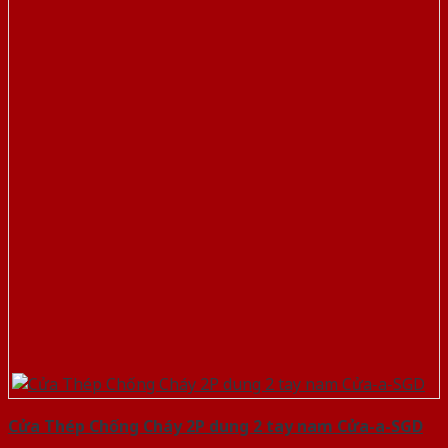
Cửa Thép Chống Cháy 2P dung 2 tay nam Cửa-a-SGD