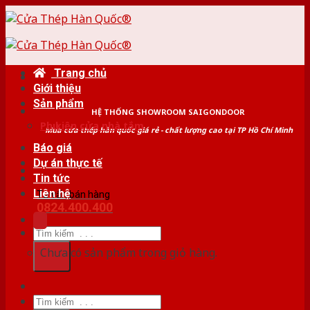
Skip
to
content
Trang chủ
Giới thiệu
Sản phẩm
HỆ THỐNG SHOWROOM SAIGONDOOR
Phụ kiện cửa nhà tắm
Mua cửa thép hàn quốc giá rẻ - chất lượng cao tại TP Hồ Chí Minh
Báo giá
Dự án thực tế
Tin tức
Liên hệ
Tư vấn bán hàng
0824.400.400
Tìm
kiếm:
Chưa có sản phẩm trong giỏ hàng.
Tìm