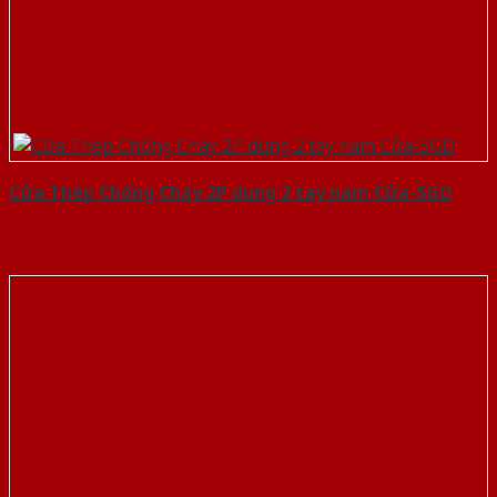
Cửa Thép Chống Cháy 2P dung 2 tay nam Cửa-SGD