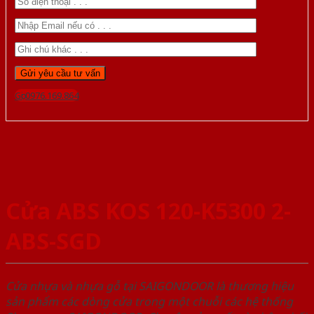
Gọi 0976.169.864
Cửa ABS KOS 120-K5300 2-
ABS-SGD
Cửa nhựa và nhựa gỗ tại SAIGONDOOR là thương hiệu
sản phẩm các dòng cửa trong một chuỗi các hệ thống