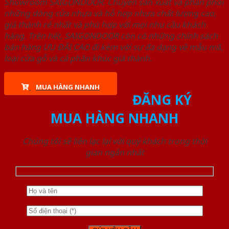
Showroom SAIGONDOOR. Chuyên sản xuất và phân phối
những dòng cửa nhựa và hỗ hợp nhựa chất lượng cao,
giá thành rẻ nhất và phù hợp với mọi nhu cầu khách
hàng. Trên hết, SAIGONDOOR còn có những chính sách
bán hàng ƯU ĐÃI CAO đi kèm với sự đa dạng về mẫu mã,
loại cửa gỗ và cả phân khúc giá thành.
MUA HÀNG NHANH
ĐĂNG KÝ
MUA HÀNG NHANH
Chúng tôi sẽ liên lạc lại với quý khách trong thời
gian ngắn nhất