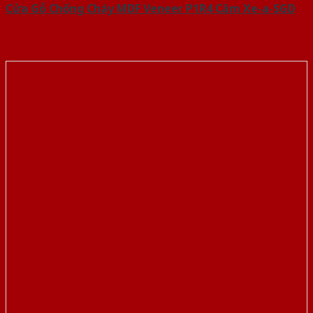
Cửa Gỗ Chống Cháy MDF Veneer P1R4 Căm Xe-a-SGD