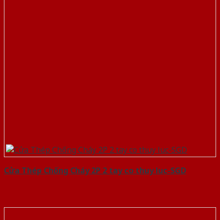
Cửa Thép Chống Cháy 2P 2 tay co thuy luc-SGD