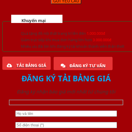
Khuyến mại
Quà tặng đồ nội thất trang trí lên đến
1.000.000đ
Giảm trực tiếp khi mua đơn hàng lớn hơn
3.000.000đ
Nhiều ưu đãi lớn khi đăng ký tài khoản thành viên thân thiết
TẢI BẢNG GIÁ
ĐĂNG KÝ TƯ VẤN
ĐĂNG KÝ TẢI BẢNG GIÁ
Đăng ký nhận báo giá mới nhất từ chúng tôi