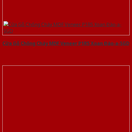
Cửa Gỗ Chống Cháy MDF Veneer P1R5 Xoan Đào-a-SGD