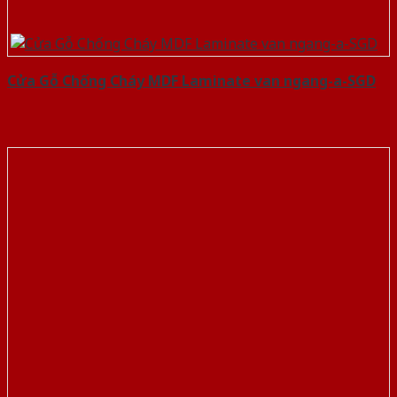
Cửa Gỗ Chống Cháy MDF Laminate van ngang-a-SGD