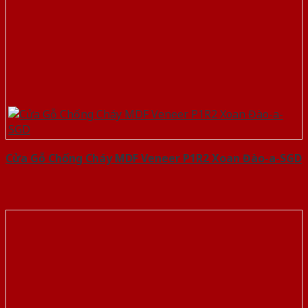
Cửa Gỗ Chống Cháy MDF Veneer P1R2 Xoan Đào-a-SGD