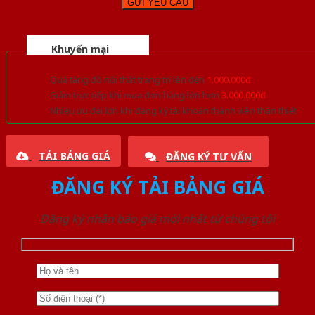
Khuyến mại
Quà tặng đồ nội thất trang trí lên đến
1.000.000đ
Giảm trực tiếp khi mua đơn hàng lớn hơn
3.000.000đ
Nhiều ưu đãi lớn khi đăng ký tài khoản thành viên thân thiết
TẢI BẢNG GIÁ
ĐĂNG KÝ TƯ VẤN
ĐĂNG KÝ TẢI BẢNG GIÁ
Đăng ký nhận báo giá mới nhất từ chúng tôi