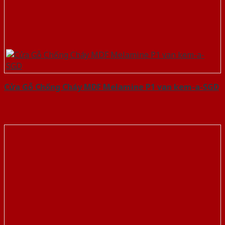
Cửa Gỗ Chống Cháy MDF Melamine P1 van kem-a-SGD