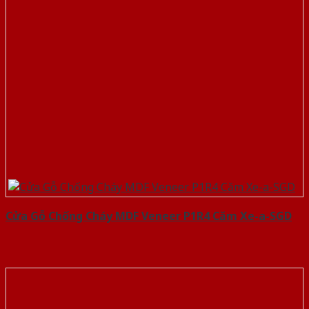
Cửa Gỗ Chống Cháy MDF Veneer P1R4 Căm Xe-a-SGD