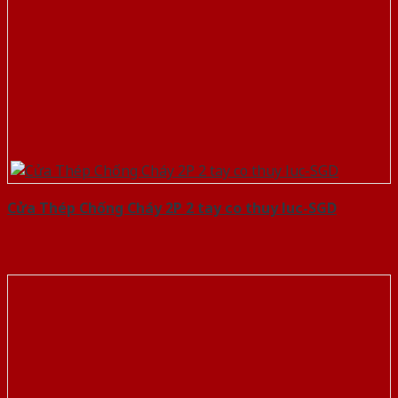
Cửa Thép Chống Cháy 2P 2 tay co thuy luc-SGD