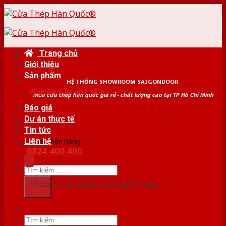
Skip
to
content
Trang chủ
Giới thiệu
Sản phẩm
HỆ THỐNG SHOWROOM SAIGONDOOR
Phụ kiện cửa nhà tắm
Mua cửa thép hàn quốc giá rẻ - chất lượng cao tại TP Hồ Chí Minh
Báo giá
Dự án thực tế
Tin tức
Liên hệ
Tư vấn bán hàng
0824.400.400
Tìm
kiếm:
Chưa có sản phẩm trong giỏ hàng.
Tìm