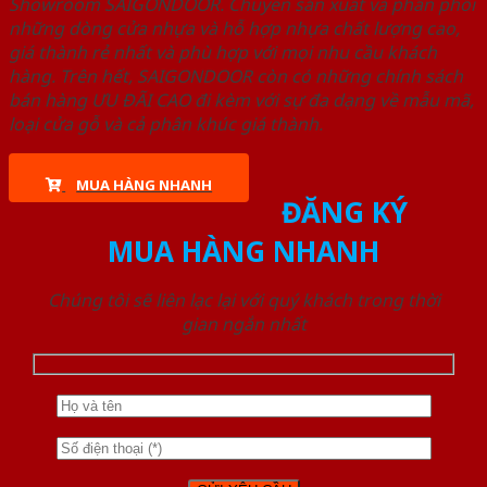
Showroom SAIGONDOOR. Chuyên sản xuất và phân phối
những dòng cửa nhựa và hỗ hợp nhựa chất lượng cao,
giá thành rẻ nhất và phù hợp với mọi nhu cầu khách
hàng. Trên hết, SAIGONDOOR còn có những chính sách
bán hàng ƯU ĐÃI CAO đi kèm với sự đa dạng về mẫu mã,
loại cửa gỗ và cả phân khúc giá thành.
MUA HÀNG NHANH
ĐĂNG KÝ
MUA HÀNG NHANH
Chúng tôi sẽ liên lạc lại với quý khách trong thời
gian ngắn nhất