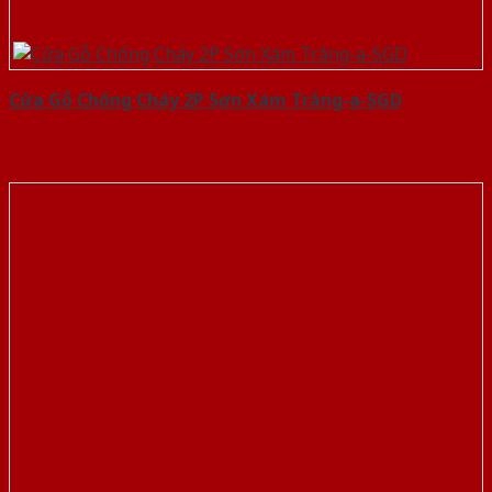
Cửa Gỗ Chống Cháy 2P Sơn Xám Trắng-a-SGD