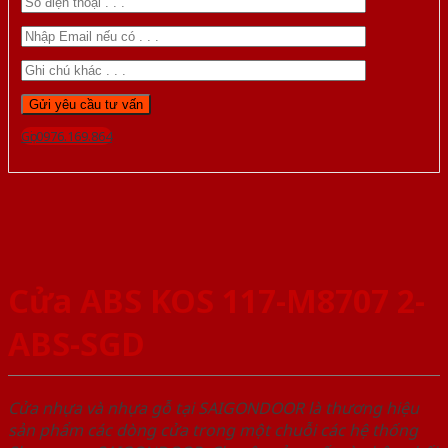
Gọi 0976.169.864
Cửa ABS KOS 117-M8707 2-
ABS-SGD
Cửa nhựa và nhựa gỗ tại SAIGONDOOR là thương hiệu
sản phẩm các dòng cửa trong một chuỗi các hệ thống