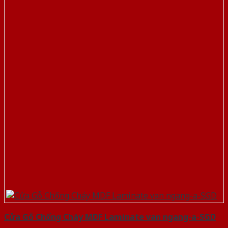
Cửa Gỗ Chống Cháy MDF Laminate van ngang-a-SGD