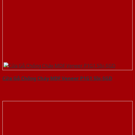
Cửa Gỗ Chống Cháy MDF Veneer P1G1 Sồi-SGD