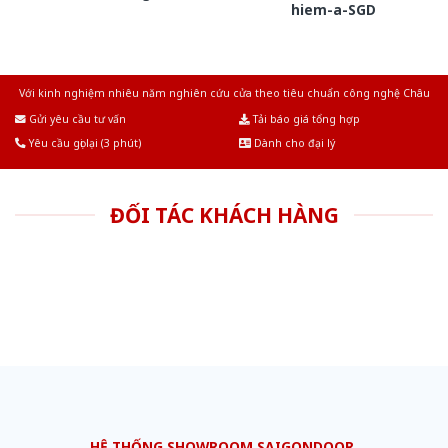
hiem-a-SGD
Với kinh nghiệm nhiêu năm nghiên cứu cửa theo tiêu chuẩn công nghệ Châu
Âu.Chúng tôi tự tin là nhà sản xuất & cung cấp hàng đầu tại Việt Nam!
Gửi yêu cầu tư vấn
Tải báo giá tổng hợp
Yêu cầu gọi lại (3 phút)
Dành cho đại lý
ĐỐI TÁC KHÁCH HÀNG
HỆ THỐNG SHOWROOM SAIGONDOOR