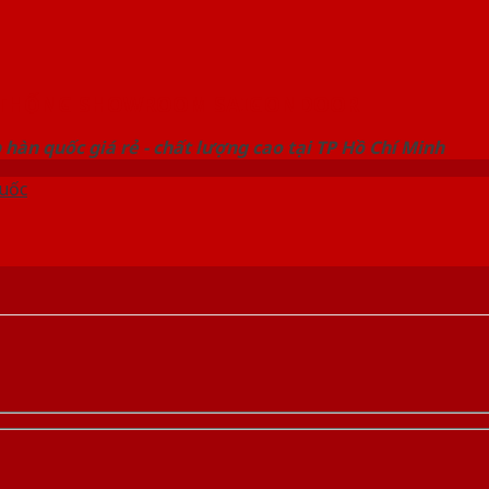
 THỐNG SHOWROOM SAIGONDOOR
hàn quốc giá rẻ - chất lượng cao tại TP Hồ Chí Minh
uốc