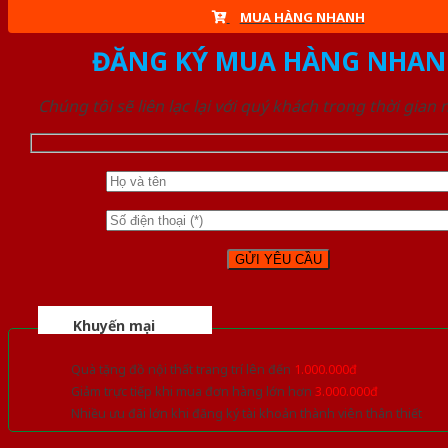
MUA HÀNG NHANH
ĐĂNG KÝ MUA HÀNG NHAN
Chúng tôi sẽ liên lạc lại với quý khách trong thời gian
Khuyến mại
Quà tặng đồ nội thất trang trí lên đến
1.000.000đ
Giảm trực tiếp khi mua đơn hàng lớn hơn
3.000.000đ
Nhiều ưu đãi lớn khi đăng ký tài khoản thành viên thân thiết