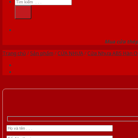
Tìm
kiếm:
HỆ
Mua cửa thép 
Trang chủ
/
Sản phẩm
/
CỬA NHỰA
/
Cửa Nhựa ABS Hàn Q