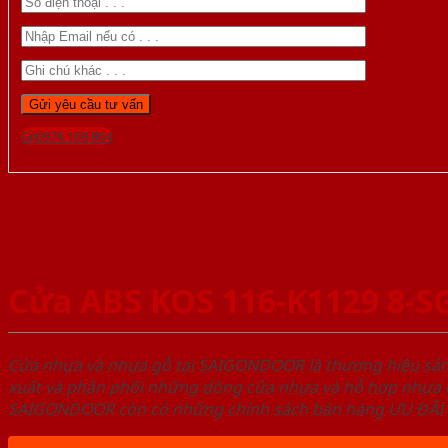
Gọi 0976.169.864
Cửa ABS KOS 116-K1129 8-S
Cửa nhựa và nhựa gỗ tại SAIGONDOOR là thương hiệu s
xuất và phân phối những dòng cửa nhựa và hỗ hợp nhựa ch
SAIGONDOOR còn có những chính sách bán hàng ƯU ĐÃI CAO