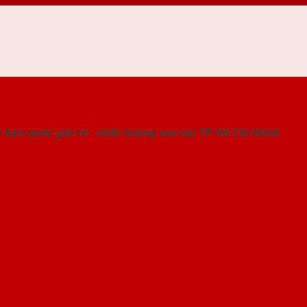
 THỐNG SHOWROOM SAIGONDOOR
hàn quốc giá rẻ - chất lượng cao tại TP Hồ Chí Minh