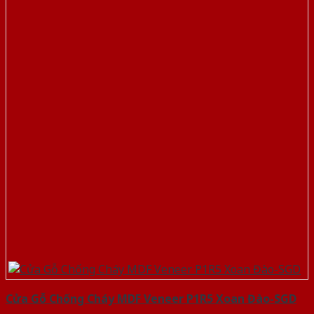
Cửa Gỗ Chống Cháy MDF Veneer P1R5 Xoan Đào-SGD