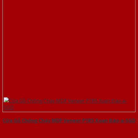
Cửa Gỗ Chống Cháy MDF Veneer P1R5 Xoan Đào-a-SGD