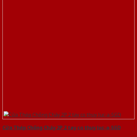
Cửa Thép Chống Cháy 2P 2 tay co thuy luc-a-SGD