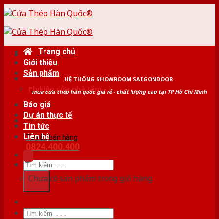
Skip
to
content
Trang chủ
Giới thiệu
Sản phẩm
HỆ THỐNG SHOWROOM SAIGONDOOR
Phụ kiện cửa nhà tắm
Mua cửa thép hàn quốc giá rẻ - chất lượng cao tại TP Hồ Chí Minh
Báo giá
Dự án thực tế
Tin tức
Liên hệ
Tư vấn bán hàng
0824.400.400
Tìm
kiếm:
Chưa có sản phẩm trong giỏ hàng.
Tìm