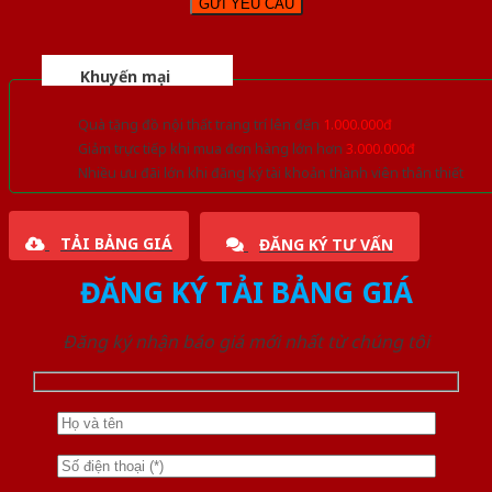
Khuyến mại
Quà tặng đồ nội thất trang trí lên đến
1.000.000đ
Giảm trực tiếp khi mua đơn hàng lớn hơn
3.000.000đ
Nhiều ưu đãi lớn khi đăng ký tài khoản thành viên thân thiết
TẢI BẢNG GIÁ
ĐĂNG KÝ TƯ VẤN
ĐĂNG KÝ TẢI BẢNG GIÁ
Đăng ký nhận báo giá mới nhất từ chúng tôi