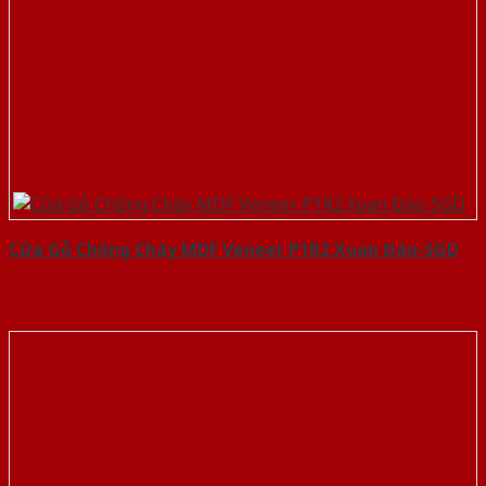
Cửa Gỗ Chống Cháy MDF Veneer P1R2 Xoan Đào-SGD