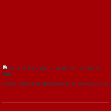
Cửa Gỗ Chống Cháy MDF Melamine P1 van kem-a-SGD