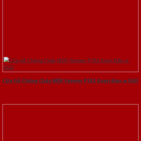
Cửa Gỗ Chống Cháy MDF Veneer P1R2 Xoan Đào-a-SGD