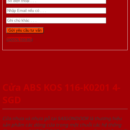
Gọi 0976.169.864
Cửa ABS KOS 116-K0201 4-
SGD
Cửa nhựa và nhựa gỗ tại SAIGONDOOR là thương hiệu
sản phẩm các dòng cửa trong một chuỗi các hệ thống