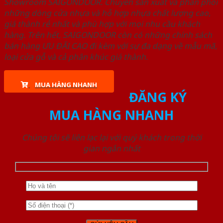
Showroom SAIGONDOOR. Chuyên sản xuất và phân phối
những dòng cửa nhựa và hỗ hợp nhựa chất lượng cao,
giá thành rẻ nhất và phù hợp với mọi nhu cầu khách
hàng. Trên hết, SAIGONDOOR còn có những chính sách
bán hàng ƯU ĐÃI CAO đi kèm với sự đa dạng về mẫu mã,
loại cửa gỗ và cả phân khúc giá thành.
MUA HÀNG NHANH
ĐĂNG KÝ
MUA HÀNG NHANH
Chúng tôi sẽ liên lạc lại với quý khách trong thời
gian ngắn nhất