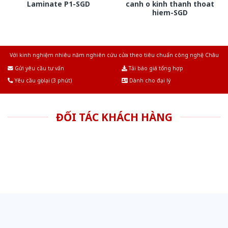
Laminate P1-SGD
canh o kinh thanh thoat
hiem-SGD
Với kinh nghiệm nhiêu năm nghiên cứu cửa theo tiêu chuẩn công nghệ Châu
Âu.Chúng tôi tự tin là nhà sản xuất & cung cấp hàng đầu tại Việt Nam!
Gửi yêu cầu tư vấn
Tải báo giá tổng hợp
Yêu cầu gọi lại (3 phút)
Dành cho đại lý
ĐỐI TÁC KHÁCH HÀNG