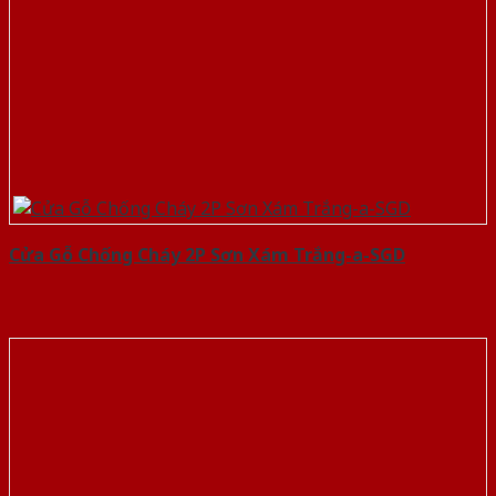
Cửa Gỗ Chống Cháy 2P Sơn Xám Trắng-a-SGD