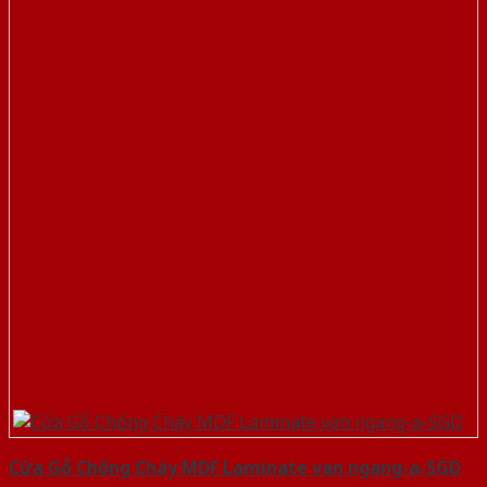
Cửa Gỗ Chống Cháy MDF Laminate van ngang-a-SGD