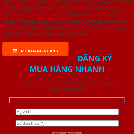
Showroom SAIGONDOOR. Chuyên sản xuất và phân phối
những dòng cửa nhựa và hỗ hợp nhựa chất lượng cao,
giá thành rẻ nhất và phù hợp với mọi nhu cầu khách
hàng. Trên hết, SAIGONDOOR còn có những chính sách
bán hàng ƯU ĐÃI CAO đi kèm với sự đa dạng về mẫu mã,
loại cửa gỗ và cả phân khúc giá thành.
MUA HÀNG NHANH
ĐĂNG KÝ
MUA HÀNG NHANH
Chúng tôi sẽ liên lạc lại với quý khách trong thời
gian ngắn nhất