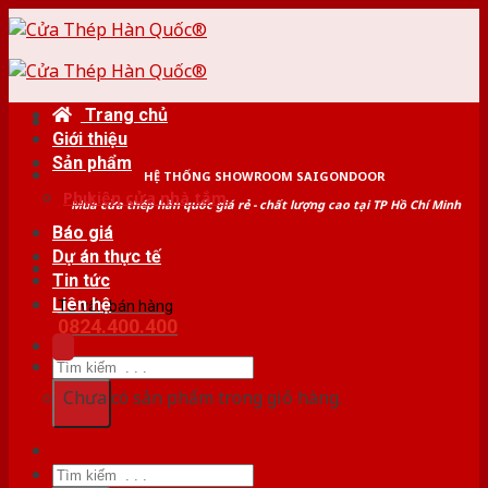
Skip
to
content
Trang chủ
Giới thiệu
Sản phẩm
HỆ THỐNG SHOWROOM SAIGONDOOR
Phụ kiện cửa nhà tắm
Mua cửa thép hàn quốc giá rẻ - chất lượng cao tại TP Hồ Chí Minh
Báo giá
Dự án thực tế
Tin tức
Liên hệ
Tư vấn bán hàng
0824.400.400
Tìm
kiếm:
Chưa có sản phẩm trong giỏ hàng.
Tìm