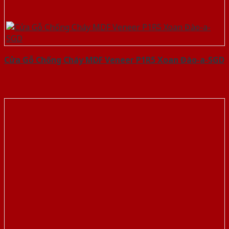
Cửa Gỗ Chống Cháy MDF Veneer P1R5 Xoan Đào-a-SGD