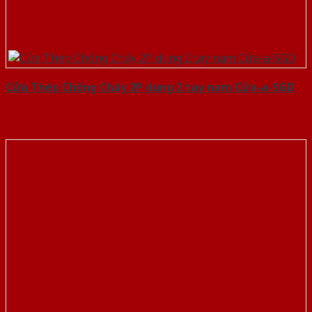
Cửa Thép Chống Cháy 2P dung 2 tay nam Cửa-a-SGD