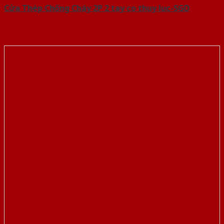
Cửa Thép Chống Cháy 2P 2 tay co thuy luc-SGD