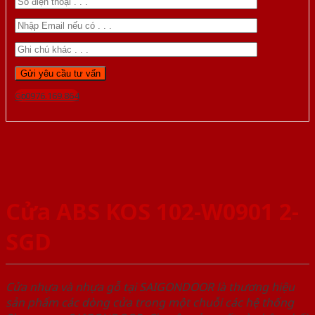
Gọi 0976.169.864
Cửa ABS KOS 102-W0901 2-
SGD
Cửa nhựa và nhựa gỗ tại SAIGONDOOR là thương hiệu
sản phẩm các dòng cửa trong một chuỗi các hệ thống