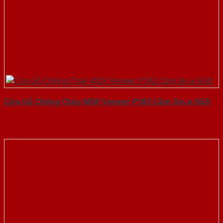
Cửa Gỗ Chống Cháy MDF Veneer P1R2 Căm Xe-a-SGD