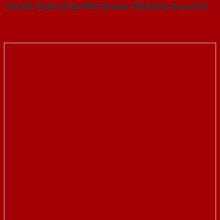
Cửa Gỗ Chống Cháy MDF Veneer P1R4 Căm Xe-a-SGD