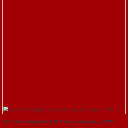
Cửa Thép Chống Cháy 2P 2 tay co thuy luc-a-SGD