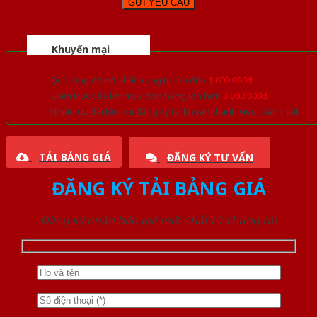
Khuyến mại
Quà tặng đồ nội thất trang trí lên đến
1.000.000đ
Giảm trực tiếp khi mua đơn hàng lớn hơn
3.000.000đ
Nhiều ưu đãi lớn khi đăng ký tài khoản thành viên thân thiết
TẢI BẢNG GIÁ
ĐĂNG KÝ TƯ VẤN
ĐĂNG KÝ TẢI BẢNG GIÁ
Đăng ký nhận báo giá mới nhất từ chúng tôi