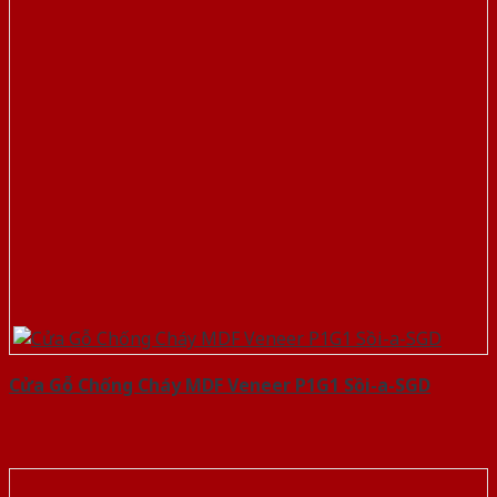
Cửa Gỗ Chống Cháy MDF Veneer P1G1 Sồi-a-SGD