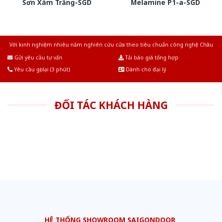
Sơn Xám Trắng-SGD
Melamine P1-a-SGD
Với kinh nghiệm nhiêu năm nghiên cứu cửa theo tiêu chuẩn công nghệ Châu
Âu.Chúng tôi tự tin là nhà sản xuất & cung cấp hàng đầu tại Việt Nam!
Gửi yêu cầu tư vấn
Tải báo giá tổng hợp
Yêu cầu gọi lại (3 phút)
Dành cho đại lý
ĐỐI TÁC KHÁCH HÀNG
HỆ THỐNG SHOWROOM SAIGONDOOR