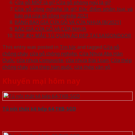
Cửa gỗ MDF là gì? Cửa gỗ phòng ngủ là gì?
Cửa gỗ công nghiệp là gì? Đặc điểm phân loại và
báo giá cửa gỗ công nghiệp 2021
BẢNG BÁO GIÁ CỬA GỖ VÀ CỬA NHỰA [8/2021]
BÁO GIÁ CỬA GỖ VÀ CỬA NHỰA
TOP 40+ MẪU TỦ QUẦN ÁO ĐẸP TẠI SAIGONDOOR
This entry was posted in
Tin tức
and tagged
Cửa gỗ
chống cháy
,
cửa gỗ chông nghiệp
,
Cửa Nhựa Abs Hàn
Quốc
,
cửa nhựa Composite
,
cửa nhựa Đài Loan
,
Cửa thép
chống cháy
,
cửa thép hàn quốc
,
cửa thép vân gỗ
.
Khuyến mại hôm nay
Tủ nội thất kệ bếp 64-TKB-SGD