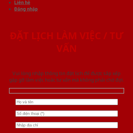
Liên hệ
Đăng nhập
ĐẶT LỊCH LÀM VIỆC / TƯ
VẤN
Vui lòng nhập thông tin đặt lịch để được sắp xếp
gặp gỡ làm việc hoăc tư vấn mà không phải chờ đợi.