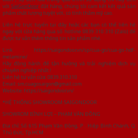
với
SaiGonDoor
đặt hàng, chúng tôi cam kết kết quả sản
phẩm chất lượng tuyệt vời, có tính thẩm mỹ cao.
Liên hệ trực tuyến tại đây hoặc các bạn có thể liên hệ
ngay với cửa hàng qua số hotline 0839 310 310 (Zalo) để
được tư vấn thêm thông tin sản phẩm nhé.
Link : https://saigondoor.vn/sp/cua-go/cua-go-hdf-
melamine/
Hãy đồng hành để tận hưởng và trải nghiệm dịch vụ
chuyên nghiệp nhất !
Liên hệ tư vấn cửa: 0839.310.310
Email: sm.cuagosaigon@gmail.com
Website: https://saigondoor.vn/
*HỆ THỐNG SHOWROOM SAIGONDOOR
SHOWROM BÌNH LỢI – PHẠM VĂN ĐỒNG
Địa chỉ: Số 615 Phạm Văn Đồng, P . Hiệp Bình Chánh, Q.
Thủ Đức, Tp.HCM