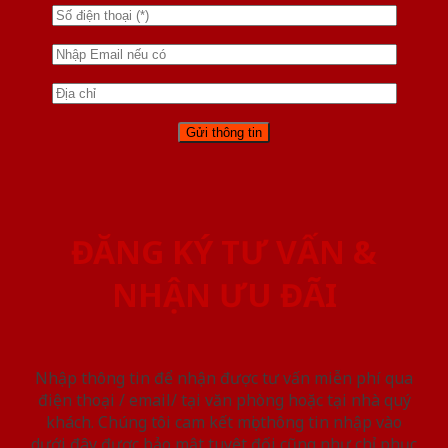
ĐĂNG KÝ TƯ VẤN &
NHẬN ƯU ĐÃI
Nhập thông tin để nhận được tư vấn miễn phí qua
điện thoại / email/ tại văn phòng hoặc tại nhà quý
khách. Chúng tôi cam kết mọi thông tin nhập vào
dưới đây được bảo mật tuyệt đối cũng như chỉ phục