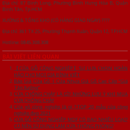
Địa chỉ: 87 Bình Long, Phường Bình Hưng Hòa B, Quận
Bình Tân, Tp.HCM
XƯỞNG & TỔNG KHO (CÓ HÀNG GIAO NGAY) ????
Địa chỉ: 361 TX 25, Phường Thạnh Xuân, Quận 12, TP.HCM
Hotline: 0845.308.308
BÀI VIẾT LIÊN QUAN
【CỬA GỖ CÔNG NGHIỆP】SỰ LỰA CHỌN HOÀN
HẢO CHO MỌI GIA ĐÌNH VIỆT
Báo Giá Cửa Gỗ | Cửa Nhựa Giả Gỗ Cao Cấp “Giá
Tận Xưởng”
CỬA CHỐNG CHÁY LÀ GÌ? NHỮNG LƯU Ý KHI MUA
CỬA CHỐNG CHÁY
Cửa gỗ công nghiệp là gì ?.TOP 20 mẫu cửa công
nghiệp đẹp 2021
CỬA GỖ CÔNG NGHIỆP MDF CÓ BAO NHIÊU LOẠI?
CÓ NÊN SỬ DỤNG LÀM CỬA THÔNG PHÒNG?