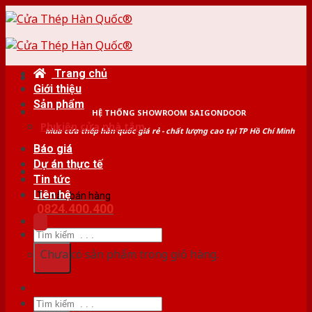
Skip
to
content
Trang chủ
Giới thiệu
Sản phẩm
HỆ THỐNG SHOWROOM SAIGONDOOR
Phụ kiện cửa nhà tắm
Mua cửa thép hàn quốc giá rẻ - chất lượng cao tại TP Hồ Chí Minh
Báo giá
Dự án thực tế
Tin tức
Liên hệ
Tư vấn bán hàng
0824.400.400
Tìm
kiếm:
Chưa có sản phẩm trong giỏ hàng.
Tìm