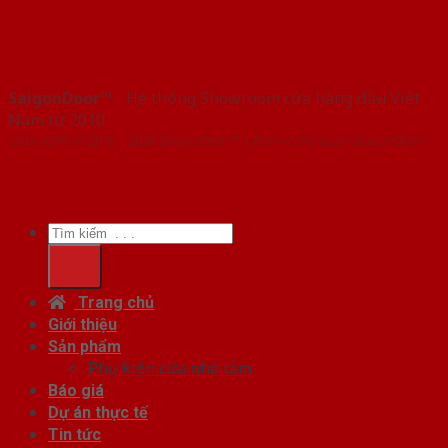
SaigonDoor™
- Hệ thống Showroom cửa hàng đầu Việt
Nam từ 2010
Copyright ⓒ 2010 – 2026 SaigonDoor™ | Đơn vị chủ quản SaigonDoor
Tìm
kiếm:
Trang chủ
Giới thiệu
Sản phẩm
Phụ kiện cửa nhà tắm
Báo giá
Dự án thực tế
Tin tức